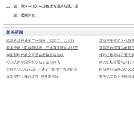
上一篇：
黑河—漠河—加格达奇通用航线开通
下一篇：
返回列表
相关新闻
临汾机场开通至广州航班，每周二、六执行
马航与美航扩大代码
欣丰虎航入驻咸阳机场 开通直飞新加坡航班
宜昌至台湾直达航班
泰国新时代航空开通合肥至曼谷航线
蚌埠机场即将开通民
哈尔滨太平国际机场航班全部停飞
武汉机场开通马尔代
宜昌机场3月29日起开通至广西南宁直达航班
国航客舱保障CA451
海南航空：开通北京=奥斯陆航线
重庆第二条至美国航