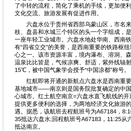
了中转的流程，简化了乘机的手续，更加便
文化交流、旅游发展有促进作用。
六盘水位于贵州省西部乌蒙山区，市名来
枝、盘县和水城三个特区的头一个字组成，是
一座年轻工业城市。六盘水地处华南、西南
有“四省立交”的美誉，是西南重要的铁路枢
心之一。该市资源丰富，境内瀑布、溶洞、
温泉比比皆是，气候凉爽、舒适，紫外线辐
15℃，被中国气象学会授予“中国凉都”称号。
红航即将开通的新航点六盘水是西南重要
基地城市——南京则是国务院批复确定的中
心城市。红土航空南京=六盘水直飞航线的开
提供更多便利的选择，为两地经济文化旅游
遇。据悉，该航班去程航班号为A67184，8:1
35抵达六盘水;回程航班号A67183，11:25从
抵达南京。