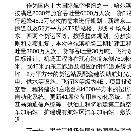
作为国内十大国际航空枢纽之一，哈尔滨
按满足2030年旅客吞吐量6500万人次、货邮
行起降48.3万架次的需求进行规划，新建东
跑道以及52万平方米T3航站楼、规划机场总机
东、西两个货运区等。按照整体规划、分步
则和立项批复，本次哈尔滨机场二期扩建工
吐量3800万人次、货邮吞吐量30万吨、飞行起
目标设计。机场工程将在现有跑道东侧760米处
米、宽45米的东二跑道及相应的滑行道系统;
坪、2万平方米的货运站及配套建设助航灯光
电、供水等设施。飞行区等级为4E，项目投资
空管工程将建设1座塔台和4500平方米的裙房
自动化系统、更新41席位备用自动化系统、新
甚高频通信系统等。供油工程将新建第二航
车加油站，扩建现有航站区汽车加油站，敷
道。
下一步，黑龙江机场集团将协同民航黑龙