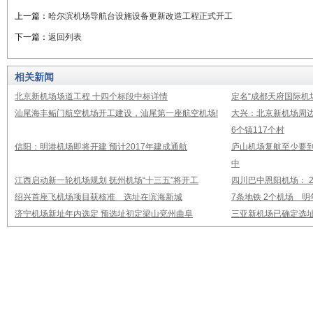
上一篇：
哈尔滨机场导航台设施设备更新改造工程正式开工
下一篇：
返回列表
相关新闻
北京新机场场道工程 十四个标段中标详情
定名“成都天府国际机
汕尾海丰鲘门航空机场开工建设，汕尾第一座航空机场!
大兴：北京新机场周
6个镇117个村
信阳：明港机场即将开建 预计2017年建成通航
庐山机场复航至少要到
中
江西启动新一轮机场规划 抚州机场“十三五”将开工
四川巴中恩阳机场： 2
绍兴首座飞机场项目获核准 选址在滨海新城
7条地铁 2个机场 
济宁机场新址年内选定 预选址初定梁山兖州曲阜
三亚新机场已确定选址