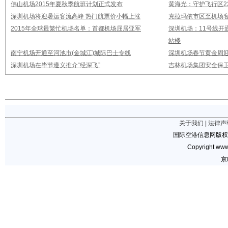
佛山机场2015年夏秋季航班计划正式发布
黄海光：守护飞行区23
深圳机场将迎暑运客流高峰 热门航票价小幅上涨
克拉玛依市区至机场
2015年全球最繁忙机场名单：首都机场屈居亚军
深圳机场：11号线开
站楼
南宁机场开通至河池市(金城江)城际巴士专线
深圳机场春节黄金周迎
深圳机场在毕节遵义推介“经深飞”
吉林机场集团安全保卫
关于我们
|
法律声
国际空港信息网版权
Copyright www.
京