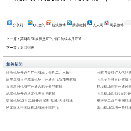
分享到：
QQ空间
新浪微博
腾讯微博
人人网
网易微博
上一篇：
莫斯科/圣彼得堡直飞 海口航线本月开通
下一篇：
返回列表
相关新闻
临汾机场开通至广州航班，每周二、六执行
马航与美航扩大代码
欣丰虎航入驻咸阳机场 开通直飞新加坡航班
宜昌至台湾直达航班
泰国新时代航空开通合肥至曼谷航线
蚌埠机场即将开通民
武汉机场开通马尔代夫直飞航线
宜昌机场3月29日起
盐城机场12月21日开通深圳-盐城-天津航线
重庆第二条至美国航
哈尔滨太平国际机场航班全部停飞
萧山机场新增一条航线