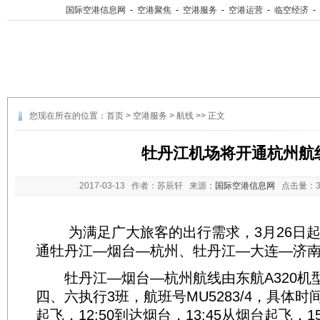
国际空港信息网
-
空港聚焦
-
空港服务
-
空港运营
-
临空经济
-
您现在所在的位置：
首页
>
空港服务
>
航线
>> 正文
牡丹江机场将开通杭州航
2017-03-13
作者：苏辰轩 来源：
国际空港信息网
点击量：
为满足广大旅客的出行需求，3月26日起
通牡丹江—烟台—杭州、牡丹江—大连—济
牡丹江—烟台—杭州航线由东航A320机
四、六执行3班，航班号MU5283/4，具体时间
起飞，12:50到达烟台，13:45从烟台起飞，15