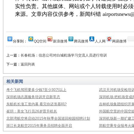
实性负责。其他媒体、网站或个人转载使用时必须
来源。文章内容仅供参考，新闻纠错 airportsnews@1
分享到：
QQ空间
新浪微博
腾讯微博
人人网
网易微博
上一篇：
长春机场：信息公司对白城机场学习交流人员进行培训
下一篇：
返回列表
相关新闻
考个飞机驾照要多少钱?至少30万以上
武汉天河机场安检培
深圳机场志愿服务培训开启新常态
深圳机场:把机场变成
东航机长涨工资内幕 看完你还羡慕吗?
吉林机场集团组织开
崔玥：美女飞行员26岁晋升机长
外国航空里的中国空姐
北部湾航空将启动2015年秋季全国巡回校园招聘计划
深圳机场新一期扩建
浙江长龙航空2015年乘务员招聘全面开启
郑航空乘专业报考火爆