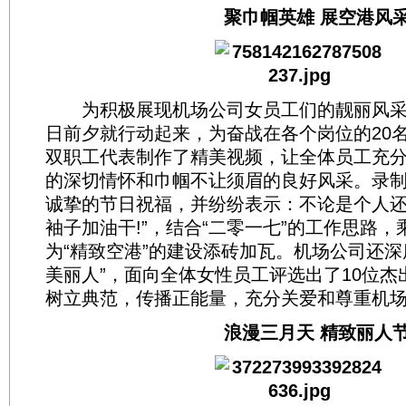
聚巾帼英雄 展空港风
为积极展现机场公司女员工们的靓丽风采
日前夕就行动起来，为奋战在各个岗位的20
双职工代表制作了精美视频，让全体员工充
的深切情怀和巾帼不让须眉的良好风采。录
诚挚的节日祝福，并纷纷表示：不论是个人还
袖子加油干!”，结合“二零一七”的工作思路
为“精致空港”的建设添砖加瓦。机场公司还深
美丽人”，面向全体女性员工评选出了10位杰
树立典范，传播正能量，充分关爱和尊重机
浪漫三月天 精致丽人