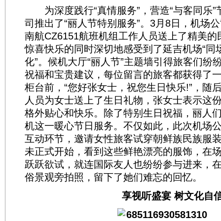
为深度践行“真情服务”，营造“与客同乐”
司推出了“丽人节特别服务”。3月8日，机场
南航CZ6151航班机组工作人员送上了精美
惊喜快乐的同时深切地感受到了延吉机场“同场
化”。候机大厅“丽人节”主题墙引得旅客们纷
祝福和宝贵建议，每位留言的旅客都获得了
柜台前，“您好张女士，祝您生日快乐!”，随
人员为女士送上了生日礼物，张女士表示这
格外贴心和快乐。除了特别生日祝福，丽人
机这一暖心节日服务。不仅如此，此次机场
互动环节，邀请女性旅客试穿朝鲜族民族服
未正式开始，看到这些鲜艳漂亮的服饰，在
跃跃欲试，就连国际友人也纷纷参与进来，
俗景观旁拍照，留下了她们难忘的回忆。
享视听盛宴 树文化自