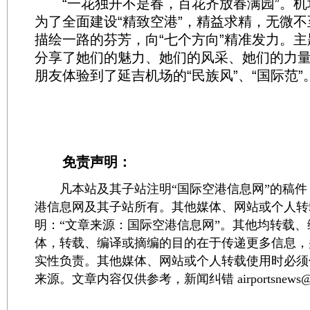
“一花独开不是春，百花齐放春满园”。机
为了全面建设“精致空港”，精益求精，无微
描绘一路的芬芳，向“七个方向”精准发力。
分享了她们的魅力、她们的风采、她们的力
朋友体验到了延吉机场的“民族风”、“国际范”
免责声明：
凡本站及其子站注明“国际空港信息网”的稿件
港信息网及其子站所有。其他媒体、网站或个人转
明：“文章来源：国际空港信息网”。其他均转载
体，转载、编译或摘编的目的在于传递更多信息，
实性负责。其他媒体、网站或个人转载使用时必须
来源。文章内容仅供参考，新闻纠错 airportsnews@1