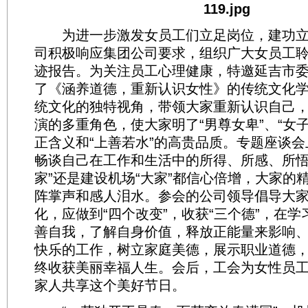
为进一步激发女员工们立足岗位，建功立
司积极响应集团公司要求，组织广大女员工
迹报告。为关注员工心理健康，特邀延吉市
了《涵养道德，重新认识女性》的传统文化
统文化的独特视角，带领大家重新认识自己
演的多重角色，使大家明了“男尊女卑”、“女
正含义和“上善若水”的高贵品质。专题座谈
畅谈自己在工作和生活中的所得、所感、所悟
家”还是建设机场“大家”都信心倍增，大家的
阵掌声和感人泪水。参会的公司领导倡导大
化，应做到“四个改变”，收获“三个德”，在
善自我，了解自身价值，释放正能量来影响
快乐的工作，树立家庭美德，展示职业道德
终收获美丽幸福人生。会后，工会为女性员
家人共享这个美好节日。