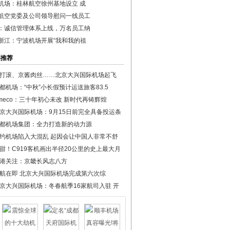
机场：桂林航空徐州基地设立 成
航空党委及公司领导慰问一线员工
：诚信管理体系上线，万名员工纳
浙江：宁波机场开展“我和我的祖
彩推荐
打滚、京酱肉丝……北京大兴国际机场起飞
都机场：“中秋”小长假预计运送旅客83.5
meco：三十年初心未改 新时代再铸辉煌
京大兴国际机场：9月15日前完全具备投运条
都机场集团：全力打造新的动力源
约机场陷入大混乱 起因会让中国人非常不舒
甜！C919客机画出半径20公里的史上最大月
港关注：京畿长风志八方
航在即 北京大兴国际机场完成第六次综
京大兴国际机场：冬春航季16家航司入驻 开