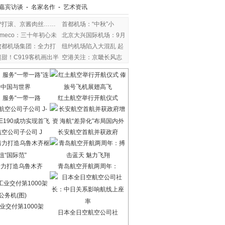
嘉宾访谈
-
名家名作
-
艺术资讯
驴打滚、京酱肉丝……
首都机场：“中秋”小
Ameco：三十年初心未
北京大兴国际机场：9月
改
首都机场集团：全力打
纽约机场陷入大混乱 起
超甜！C919客机画出半
空港关注：京畿长风志
：服务“一带一路
红土航空举行开航仪式
空公司子公司 J
长安航空首航并获政府
着力打造乌鲁木齐
青岛航空开航两周年：
业交付第1000架
日本全日空航空公司社