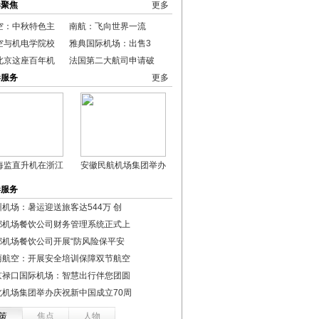
港聚焦
更多
空：中秋特色主
南航：飞向世界一流
空与机电学院校
雅典国际机场：出售3
北京这座百年机
法国第二大航司申请破
港服务
更多
海监直升机在浙江
安徽民航机场集团举办
港服务
州机场：暑运迎送旅客达544万 创
都机场餐饮公司财务管理系统正式上
都机场餐饮公司开展“防风险保平安
丽航空：开展安全培训保障双节航空
京禄口国际机场：智慧出行伴您团圆
北机场集团举办庆祝新中国成立70周
策
焦点
人物