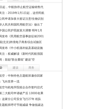
1日起，中航协停止航空运输销售代
关注：2019年1月1日起，这些民航
公民申请加拿大签证注意!生物识别
华人民共和国民用航空法》做出了
中国公民护照政策大调整 明年1月
局发布《民用航空器事故征候2001
国(北京)跨境电子商务综合试验区
局发布《中小机场补贴及基础设施
关注：权威解读《新时代民航强国
局：鼓励“联合重组” 建设“空
企
建设
商务
航空：中秋特色主题航班邀你回家
：飞向世界一流
航空与机电学院校企合作签约仪式
第二大航司申请破产后 13000名乘
：这家分公司安全飞行27年 机队
主题航班呼吁节能减碳 争做低碳达