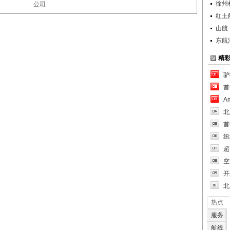
徐州
公司
红土
山航
东航
精
驴
首
A
北
首
纽
超
空
开
北
热点
服务
航线