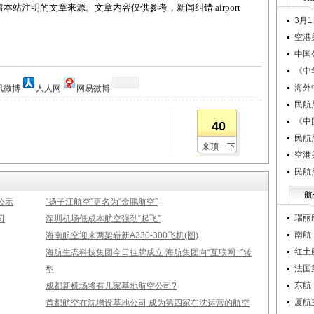
站注明的文章来源。文章内容仅供参考，新闻纠错 airport
3月
空港
中国
《中
海外
讯微博
人人网
网易微博
民航
《中
40
民航
来顶一下
空港
民航
航
公示
“扬子江航空”更名为“金鹏航空”
瑞丽
司
深圳机场低成本航空强劲“起飞”
南航
海南航空迎来两架崭新A330-300飞机(图)
红土
海航生态科技集团今日挂牌成立 海航集团向“互联网+”转
法国
型
东航
成都新机场将有几家基地航空公司?
厦航
首都航空在沈增设基地公司 成为第四家在沈运营的航空