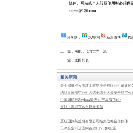
媒体、网站或个人转载使用时必须保留本
snews@126.com
分享到：
QQ空间
新浪微博
腾
上一篇：
南航：飞向世界一流
下一篇：
返回列表
相关新闻
关于拟批准云南红土航空股份有限公司筹建的
约旦皇家航空公司入选全球十大最安全航空公
中国国航被Skytrax降级为“三星级”航企
厦航：再迎百名台籍乘务员
厦航国旅与兰研有限公司结为战略合作伙伴
天津航空引进国内首架E195客机(图)