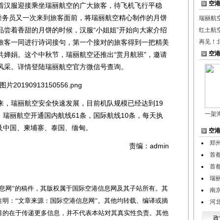
空
汉服迎接乘坐瑞丽航空的广大旅客，待飞机飞行平稳
空乘务员又一次来到旅客面前，将瑞丽航空精心制作的月饼
瑞丽航
品尝着香甜的月饼的时候，汉服“小姐姐”开始向大家介绍
红土航
旅客一同进行诗词接句，第一个接对的旅客得到一把精美
再见！
空
共婵娟。这个中秋节，瑞丽航空还推出“赏月航班”，邀请
风采。详情登陆瑞丽航空官方微信号查询。
来，瑞丽航空安全快速发展，目前机队规模已经达到19
一架
月，瑞丽航空开通国内航线61条，国际航线10条，每天执
涉及中国、柬埔寨、泰国、缅甸。
空
郑
责编：admin
首
首
瑞
网”的稿件，其版权属于国际空港信息网及其子站所有。其
南
明：“文章来源：国际空港信息网”。其他均转载、编译或摘
河
目的在于传递更多信息，并不代表本站对其真实性负责。其他
政