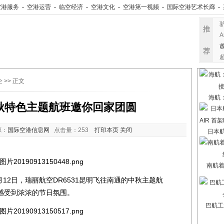
空港服务
-
空港运营
-
临空经济
-
空港文化
-
空港第一视频
-
国际空港艺术长廊
-
推
荐
企
>> 正文
海航
秋特色主题航班邀你回家团圆
源：
国际空港信息网
点击量：
253
打印本页
关闭
日本航
南航
2日，瑞丽航空DR6531昆明飞往南通的中秋主题航
感受到浓浓的节日氛围。
巴航工