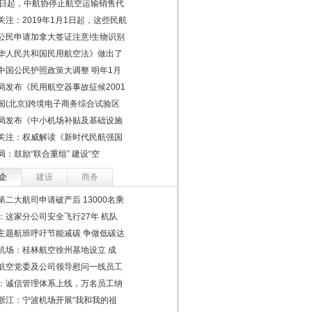
1日起，中航协停止航空运输销售代
关注：2019年1月1日起，这些民航
公民申请加拿大签证注意!生物识别
华人民共和国民用航空法》做出了
中国公民护照政策大调整 明年1月
局发布《民用航空器事故征候2001
国(北京)跨境电子商务综合试验区
局发布《中小机场补贴及基础设施
关注：权威解读《新时代民航强国
局：鼓励“联合重组” 建设“空
企
建设
商务
第二大航司申请破产后 13000名乘
：这家分公司安全飞行27年 机队
主题航班呼吁节能减碳 争做低碳达
机场：桂林航空徐州基地设立 成
航空党委及公司领导慰问一线员工
：诚信管理体系上线，万名员工纳
浙江：宁波机场开展“我和我的祖