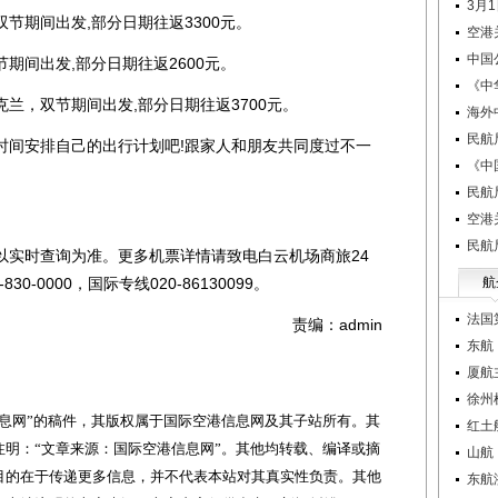
3月
期间出发,部分日期往返3300元。
空港
中国
间出发,部分日期往返2600元。
《中
，双节期间出发,部分日期往返3700元。
海外
民航
间安排自己的出行计划吧!跟家人和朋友共同度过不一
《中
民航
空港
民航
实时查询为准。更多机票详情请致电白云机场商旅24
830-0000，国际专线020-86130099。
航
法国
责编：admin
东航
厦航
徐州
网”的稿件，其版权属于国际空港信息网及其子站所有。其
红土
明：“文章来源：国际空港信息网”。其他均转载、编译或摘
山航
目的在于传递更多信息，并不代表本站对其真实性负责。其他
东航