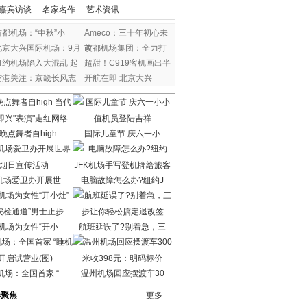
嘉宾访谈
-
名家名作
-
艺术资讯
首都机场：“中秋”小
Ameco：三十年初心未
北京大兴国际机场：9月
改
首都机场集团：全力打
纽约机场陷入大混乱 起
超甜！C919客机画出半
空港关注：京畿长风志
开航在即 北京大兴
晚点舞者自high
国际儿童节 庆六一小
机场爱卫办开展世
电脑故障怎么办?纽约J
机场为女性“开小
航班延误了?别着急，三
机场：全国首家 “
温州机场回应摆渡车30
港聚焦
更多