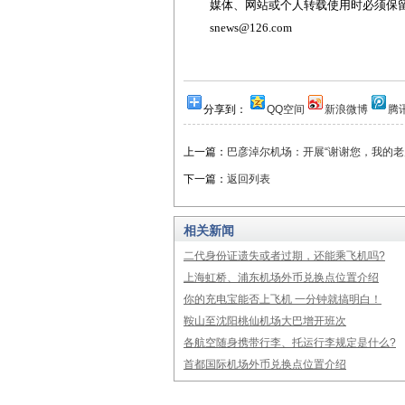
媒体、网站或个人转载使用时必须保留本
snews@126.com
分享到：
QQ空间
新浪微博
腾
上一篇：
巴彦淖尔机场：开展“谢谢您，我的老
下一篇：
返回列表
相关新闻
二代身份证遗失或者过期，还能乘飞机吗?
上海虹桥、浦东机场外币兑换点位置介绍
你的充电宝能否上飞机 一分钟就搞明白！
鞍山至沈阳桃仙机场大巴增开班次
各航空随身携带行李、托运行李规定是什么?
首都国际机场外币兑换点位置介绍