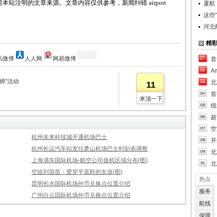
站注明的文章来源。文章内容仅供参考，新闻纠错 airport
厦航
这些
河北
精
讯微博
人人网
网易微博
首
A
师”活动
北
11
首
来顶一下
纽
超
空
杭州未来科技城开通机场巴士
开
杭州长运汽车站发往萧山机场巴士时刻表调整
北
上海浦东国际机场-航空公司值机区域分布(图)
北
空姐刘苗苗：爱穿平底鞋的女孩(图)
热点
昆明长水国际机场外币兑换点位置介绍
服务
广州白云国际机场外币兑换点位置介绍
航线
保障