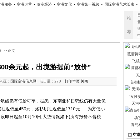
空港服务
-
空港运营
-
临空经济
-
空港文化
-
空港第一视频
-
国际空港艺术长廊
-
推
荐
务
>> 正文
飞机
00余元起，出境游提前“放价”
来源：
国际空港信息网
点击量：
278
打印本页
关闭
首都
航线仍有低价可享，据悉，东南亚和日韩线仍有大量优
天河
返低至450元，洛杉矶往返低至1710元......为方便小
段即日起至10月10日,大致情况如下(所有报价不含税
青岛
空