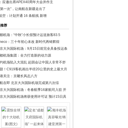
：应邀出席APEX40周年大会并作主
“第一次”，让南航在新疆走出了
航空：计划开通 16 条航线 新增
彩推荐
都机场：“中秋”小长假预计运送旅客83.5
meco：三十年初心未改 新时代再铸辉煌
京大兴国际机场：9月15日前完全具备投运条
都机场集团：全力打造新的动力源
约机场陷入大混乱 起因会让中国人非常不舒
甜！C919客机画出半径20公里的史上最大月
港关注：京畿长风志八方
航在即 北京大兴国际机场完成第六次综
京大兴国际机场：冬春航季16家航司入驻 开
京大兴国际机场将获使用许可证 预计15日具