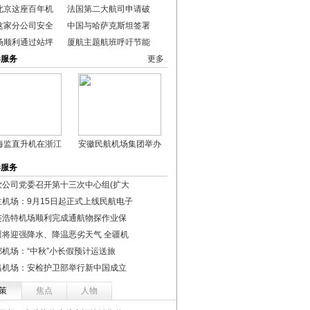
北京这座百年机
法国第二大航司申请破
这家分公司安全
中国与哈萨克斯坦签署
场顺利通过站坪
厦航主题航班呼吁节能
港服务
更多
海监直升机在浙江
安徽民航机场集团举办
港服务
饮公司党委召开第十三次中心组(扩大
兰机场：9月15日起正式上线民航电子
连浩特机场顺利完成通航物探作业保
疆将迎强降水、降温恶劣天气 全疆机
都机场：“中秋”小长假预计运送旅
昌机场：安检护卫部举行新中国成立
策
焦点
人物