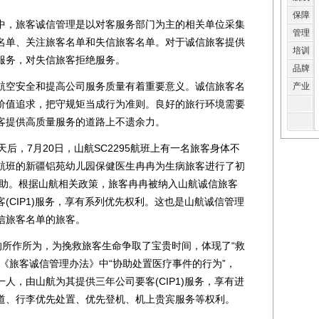
保障
，旅客诚信管理是以对客服务部门为主的相关单位采集
管理
名单、关注旅客名单和失信旅客名单。对于诚信旅客提供
培训
服务，对失信旅客拒绝服务。
品牌
空安全和提高公司服务质量有着重要意义。诚信旅客名
产业
价值追求，把守规矩当成行为准则。良好的旅行环境需要
客提供高质量服务的道路上不遗余力。
，7月20日，山航SC2295航班上有一名旅客身体不
航班的新疆铝苑幼儿园保健医生冉冉为生病旅客进行了初
救助。根据山航相关政策，旅客冉冉被纳入山航诚信旅客
(CIP1)服务，享有系列优先权利。这也是山航诚信管理
信旅客名单的旅客。
的所作所为，为挽救旅客生命争取了宝贵时间，体现了“救
《旅客诚信管理办法》中“协助处置医疗事件的行为”，
人，由山航为其提供三年公司要客(CIP1)服务，享有进
道、行李优先处置、优先登机、机上贵宾服务等权利。