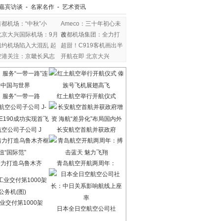
嘉宾访谈
-
名家名作
-
艺术资讯
首都机场：“中秋”小
Ameco：三十年初心未
北京大兴国际机场：9月
改
首都机场集团：全力打
纽约机场陷入大混乱 起
超甜！C919客机画出半
空港关注：京畿长风志
开航在即 北京大兴
：服务“一带一路
红土航空举行开航仪式
空公司子公司 J
长安航空首航并获政府
着力打造乌鲁木齐
青岛航空开航两周年：
业交付第1000架
日本全日空航空公司社