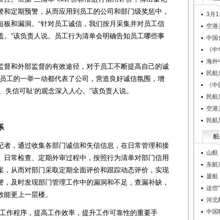
警和定期预警，从而应用到员工的公司和部门级奖惩中，
3月
短板和漏洞。“针对员工诚信，我们按月采集并对员工信
空港
盖。”该负责人说。员工行为清单会明确告知员工哪些事
中国
《中
海外
督和外部监督的有效途径，对于员工不断提高自己的诚
民航
“员工的一举一动都代表了公司，营造良好诚信氛围，增
《中
、失信可耻’的观念深入人心。”该负责人说。
民航
空港
民航
系
航
者，通过收集各部门诚信和失信信息，在日常管理和接
山航
、日常检查、定期外审过程中，按照行为清单对部门信用
东航
案，从而对部门采取定期全面评价和跟踪动态评价，实现
厦航
警，及时发现部门管理工作中的漏洞和不足，查漏补缺，
这些
效能更上一层楼。
河北
中国
工作程序，提高工作效率，提升工作可靠性的重要手