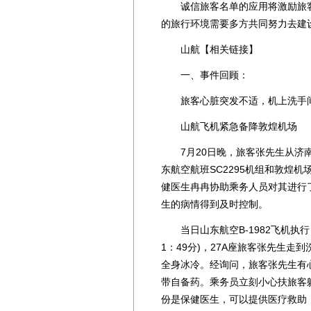
诚信旅客名单的应用将激励旅客
的旅行环境需要多方共同努力去建
山航【相关链接】
一、事件回顾：
旅客心脏突发不适，机上洗手间
山航飞机紧急备降敦煌机场
7月20日晚，旅客张先生从济南
东航空航班SC2295机组和敦煌
健医生冉冉协助乘务人员对其进行
生的病情得到及时控制。
当日山东航空B-1982飞机执行 S
1：49分)，27A座旅客张先生
全身冰冷。经询问，旅客张先生有
带自备药。乘务员立刻小心扶旅客
份是保健医生，可以提供医疗救助