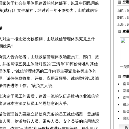
空
家关于社会信用体系建设的总体部署，以及中国民用航
法(试行)》文件精神，经过近一年不懈努力，山航诚信管
山航：
厦航：应
上海：
键
空
对这一概念还比较模糊，山航诚信管理体系究竟是什
期效果?
责人告诉记者，山航诚信管理体系涵盖员工、部门、旅
，并按照该五类主体所对应的“三清单”和评价标准对其信
一架
理体系，“诚信管理体系的工作内容主要涵盖各类主体的
空
理、诚信信息收集、评价、应用及预警、诚信举报以及诚
南
诚信改进等工作。”该负责人说。
新疆
决定于员工的素质，建设一流的队伍是推动企业诚信管
南
建设追本溯源要从员工的思想意识入手。
破
旧
信管理首先要建立起信息完备的员工诚信档案，需加强
襄
修人员、签派放行人员、乘务人员、安全员等的信用情况
政
管控。依据“三清单”和评价标准进行信用评价，得出量化