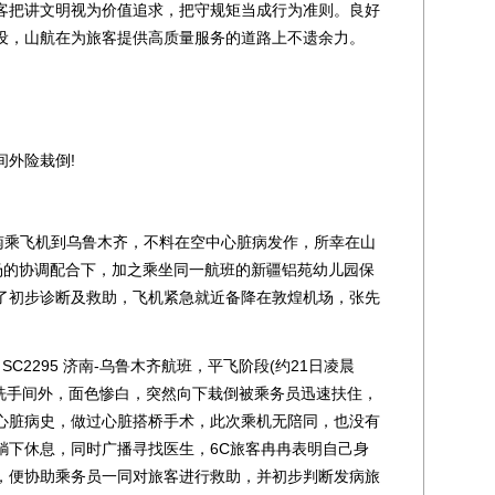
把讲文明视为价值追求，把守规矩当成行为准则。良好
设，山航在为旅客提供高质量服务的道路上不遗余力。
外险栽倒!
乘飞机到乌鲁木齐，不料在空中心脏病发作，所幸在山
机场的协调配合下，加之乘坐同一航班的新疆铝苑幼儿园保
了初步诊断及救助，飞机紧急就近备降在敦煌机场，张先
C2295 济南-乌鲁木齐航班，平飞阶段(约21日凌晨
走到洗手间外，面色惨白，突然向下栽倒被乘务员迅速扶住，
心脏病史，做过心脏搭桥手术，此次乘机无陪同，也没有
躺下休息，同时广播寻找医生，6C旅客冉冉表明自己身
，便协助乘务员一同对旅客进行救助，并初步判断发病旅