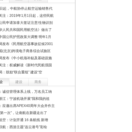
1日起，中航协停止航空运输销售代
关注：2019年1月1日起，这些民航
公民申请加拿大签证注意!生物识别
华人民共和国民用航空法》做出了
中国公民护照政策大调整 明年1月
局发布《民用航空器事故征候2001
国(北京)跨境电子商务综合试验区
局发布《中小机场补贴及基础设施
关注：权威解读《新时代民航强国
局：鼓励“联合重组” 建设“空
企
建设
商务
：诚信管理体系上线，万名员工纳
浙江：宁波机场开展“我和我的祖
：应邀出席APEX40周年大会并作主
“第一次”，让南航在新疆走出了
航空：计划开通 16 条航线 新增
联航：西游主题“连云港号”彩绘