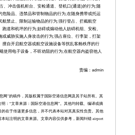
占、冲击值机柜台、安检通道、登机口(通道)的行为;随
的危险品、违禁品和管制物品的行为;在随身携带或托运
民航禁止、限制运输物品的行为;强行登占、拦截航空
、跑道和机坪的行为;妨碍或煽动他人妨碍机组、安检、
施或威胁实施人身攻击的行为;强占座位、行李架，打架
、擅自开启航空器或航空设施设备等扰乱客舱秩序的行
违规使用电子设备，不听劝阻的行为;在航空器内盗窃他人
责编：admin
网”的稿件，其版权属于国际空港信息网及其子站所有。其
明：“文章来源：国际空港信息网”。其他均转载、编译或摘
目的在于传递更多信息，并不代表本站对其真实性负责。其他
站注明的文章来源。文章内容仅供参考，新闻纠错 airport