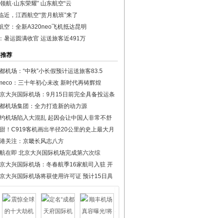
门领航·山东荣耀” 山东航空“云
临近，江西航空“赏月航班”来了
航空：全新A320neo飞机抵达昆明
：暑运圆满收官 运送旅客近491万
彩推荐
都机场：“中秋”小长假预计运送旅客83.5
meco：三十年初心未改 新时代再铸辉煌
京大兴国际机场：9月15日前完全具备投运条
都机场集团：全力打造新的动力源
约机场陷入大混乱 起因会让中国人非常不舒
甜！C919客机画出半径20公里的史上最大月
港关注：京畿长风志八方
航在即 北京大兴国际机场完成第六次综
京大兴国际机场：冬春航季16家航司入驻 开
京大兴国际机场将获使用许可证 预计15日具