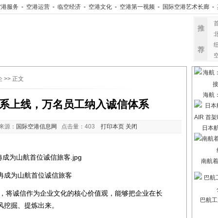
空港服务
-
空港运营
-
临空经济
-
空港文化
-
空港第一视频
-
国际空港艺术长廊
-
推
荐
企
>> 正文
海航
系上线，万名员工纳入诚信体系
来源：
国际空港信息网
点击量：
403
打印本页
关闭
日本航
南航
冉成为山航首位诚信旅客
将诚信作为企业文化的核心价值观，能够把企业在长
巴航工
风挖掘、提炼出来。