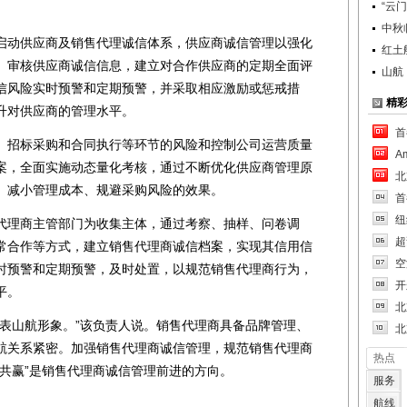
“云
中秋
动供应商及销售代理诚信体系，供应商诚信管理以强化
红土
、审核供应商诚信信息，建立对合作供应商的定期全面评
山航
信风险实时预警和定期预警，并采取相应激励或惩戒措
精
升对供应商的管理水平。
首
招标采购和合同执行等环节的风险和控制公司运营质量
A
案，全面实施动态量化考核，通过不断优化供应商管理原
北
、减小管理成本、规避采购风险的效果。
首
纽
理商主管部门为收集主体，通过考察、抽样、问卷调
超
常合作等方式，建立销售代理商诚信档案，实现其信用信
空
时预警和定期预警，及时处置，以规范销售代理商行为，
开
平。
北
山航形象。”该负责人说。销售代理商具备品牌管理、
北
航关系紧密。加强销售代理商诚信管理，规范销售代理商
热点
共赢”是销售代理商诚信管理前进的方向。
服务
航线