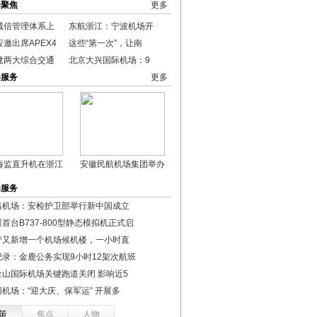
港聚焦
更多
诚信管理体系上
东航浙江：宁波机场开
邀出席APEX4
这些“第一次”，让南
建两大综合交通
北京大兴国际机场：9
港服务
更多
海监直升机在浙江
安徽民航机场集团举办
港服务
昌机场：安检护卫部举行新中国成立
首台B737-800型静态模拟机正式启
宁又新增一个机场候机楼，一小时直
纪录：金鹿公务实现9小时12架次航班
金山国际机场关键跑道关闭 影响近5
阳机场：“迎大庆、保军运” 开展多
策
焦点
人物