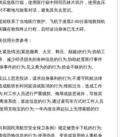
供应急医疗箱，使用医疗箱中阿司匹林片四片，使用血压
时不断地与旅客对话，避免其失去意识。
联系了当地医疗救护。飞机于凌晨2:40分落地敦煌机
医嘱在敦煌终止行程，后经诊治身体已无大碍。
信用分类参考：
急情况(紧急撤离、火灾、释压、颠簸)的行为;协助工
率、减少经济损失的各种信息的行为;协助处置医疗事件
体事件的行为;见义勇为的的行为;拾金不昧的行为。
以上恶意投诉，谋求自身暴利的行为;不遵守民航法律
造成航班长时间延误或取消的行为;维权过当，造成工作
为;对工作人员进行严重骚扰、侮辱或故意讹诈，导致其
击离港系统，篡改信息的行为;通过谩骂等方式对工作人员
使用充电宝的行为;一年内发生两起以上无理索赔的行
和国民用航空安全保卫条例》规定被责令下机的行为;
虚假恐怖信息的行为;使用伪造、变造或冒用他人乘机身