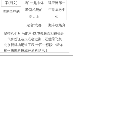
震惊全球的
定名“成都
顺丰机场真
整整八个月 马航MH370失联真相被揭开
二代身份证遗失或者过期，还能乘飞机
北京新机场场道工程 十四个标段中标详
杭州未来科技城开通机场巴士
上海虹桥、浦东机场外币兑换点位置介
昨天东航5509航班没出事，我们都应该
飞机晚点舞
国际儿童节
首都机场爱
首都机场餐饮公司：真情花漾 温暖港湾
青岛航空：万米高空致敬教师节
“抱抱空姐”又抱了，急坠电梯里抱住
三亚机场：电子临时乘机证明系统上线