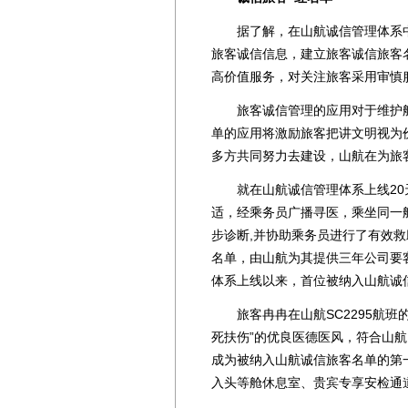
据了解，在山航诚信管理体系中
旅客诚信信息，建立旅客诚信旅客
高价值服务，对关注旅客采用审慎
旅客诚信管理的应用对于维护航
单的应用将激励旅客把讲文明视为
多方共同努力去建设，山航在为旅
就在山航诚信管理体系上线20天后
适，经乘务员广播寻医，乘坐同一
步诊断,并协助乘务员进行了有效
名单，由山航为其提供三年公司要客
体系上线以来，首位被纳入山航诚
旅客冉冉在山航SC2295航班
死扶伤”的优良医德医风，符合山航
成为被纳入山航诚信旅客名单的第一
入头等舱休息室、贵宾专享安检通