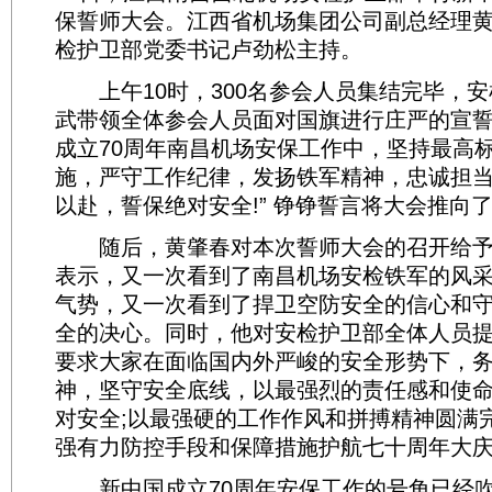
保誓师大会。江西省机场集团公司副总经理
检护卫部党委书记卢劲松主持。
上午10时，300名参会人员集结完毕，安
武带领全体参会人员面对国旗进行庄严的宣誓
成立70周年南昌机场安保工作中，坚持最高
施，严守工作纪律，发扬铁军精神，忠诚担
以赴，誓保绝对安全!” 铮铮誓言将大会推向
随后，黄肇春对本次誓师大会的召开给予
表示，又一次看到了南昌机场安检铁军的风
气势，又一次看到了捍卫空防安全的信心和
全的决心。同时，他对安检护卫部全体人员
要求大家在面临国内外严峻的安全形势下，
神，坚守安全底线，以最强烈的责任感和使
对安全;以最强硬的工作作风和拼搏精神圆满
强有力防控手段和保障措施护航七十周年大
新中国成立70周年安保工作的号角已经吹