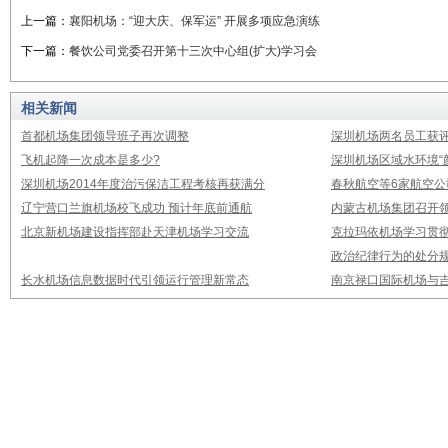
上一篇：
襄阳机场：“迎大庆、保军运” 开展多项应急演练
下一篇：
餐饮公司党委召开第十三次中心组(扩大)学习会
相关新闻
首都机场集团领导班子再次调整
深圳机场两名员工获评
飞机起降一次成本是多少?
深圳机场区域水环境“
深圳机场2014年度治污保洁工程考核再获满分
春秋航空等6家航空公
辽宁营口兰旗机场校飞成功 预计年底前通航
内蒙古机场集团召开
北京新机场建设指挥部赴天津机场学习交流
克拉玛依机场学习贯
政治纪律行为的处分
长水机场信息数据时代引领运行管理新常态
南京禄口国际机场与