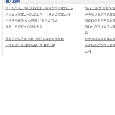
相关新闻
关于拟批准云南红土航空股份有限公司筹建的公示
“扬子江航空”更名为“
约旦皇家航空公司入选全球十大最安全航空公司
深圳机场低成本航空强
中国国航被Skytrax降级为“三星级”航企
海南航空迎来两架崭新A3
厦航：再迎百名台籍乘务员
海航生态科技集团今日
型
厦航国旅与兰研有限公司结为战略合作伙伴
成都新机场将有几家基
天津航空引进国内首架E195客机(图)
首都航空在沈增设基地
公司