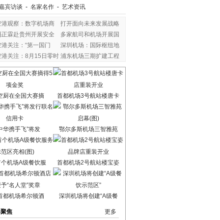
嘉宾访谈
-
名家名作
-
艺术资讯
空港观察：数字机场商
打开面向未来发展战略
冯正霖赴贵州开展安全
多家航司和机场开展国
空港关注：“第一国门
深圳机场：国际枢纽地
空港关注：8月15日零时
浦东机场三期扩建工程
空厨在全国大赛摘
首都机场3号航站楼唐卡
中华携手飞”将发
鄂尔多斯机场三智雅苑
首个机场A级餐饮服
首都机场2号航站楼宝姿
首都机场希尔顿酒
深圳机场将创建“A级餐
港聚焦
更多