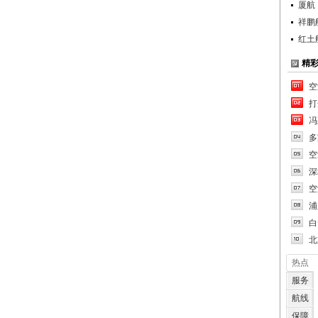
厦航
祥鹏
红土
精
空
打
冯
多
空
深
空
浦
白
北
热点
服务
航线
保障