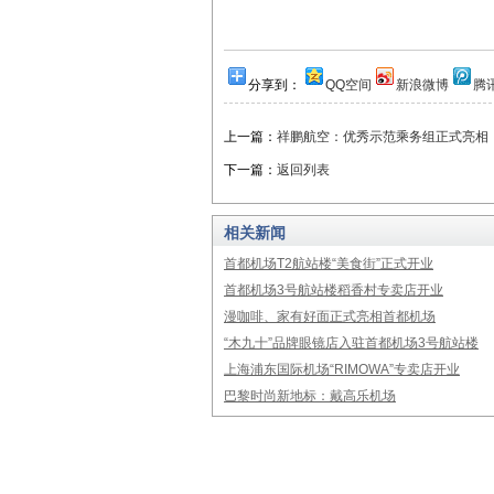
分享到：
QQ空间
新浪微博
腾
上一篇：
祥鹏航空：优秀示范乘务组正式亮相
下一篇：
返回列表
相关新闻
首都机场T2航站楼“美食街”正式开业
首都机场3号航站楼稻香村专卖店开业
漫咖啡、家有好面正式亮相首都机场
“木九十”品牌眼镜店入驻首都机场3号航站楼
上海浦东国际机场“RIMOWA”专卖店开业
巴黎时尚新地标：戴高乐机场