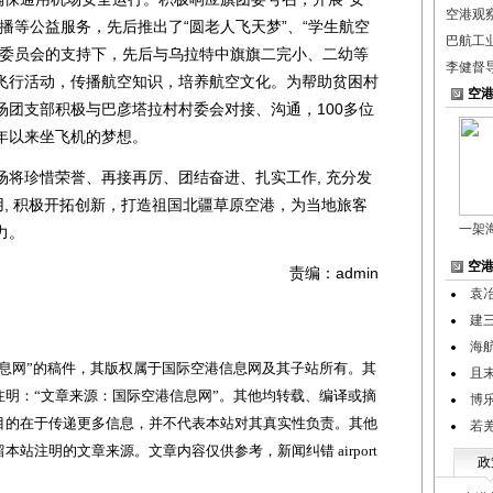
空港观
播等公益服务，先后推出了“圆老人飞天梦”、“学生航空
巴航工
旗委员会的支持下，先后与乌拉特中旗旗二完小、二幼等
李健督
飞行活动，传播航空知识，培养航空文化。为帮助贫困村
空
场团支部积极与巴彦塔拉村村委会对接、沟通，100多位
年以来坐飞机的梦想。
珍惜荣誉、再接再厉、团结奋进、扎实工作, 充分发
用, 积极开拓创新，打造祖国北疆草原空港，为当地旅客
一架
力。
空
责编：admin
袁
建
海
网”的稿件，其版权属于国际空港信息网及其子站所有。其
且
明：“文章来源：国际空港信息网”。其他均转载、编译或摘
博
目的在于传递更多信息，并不代表本站对其真实性负责。其他
若
站注明的文章来源。文章内容仅供参考，新闻纠错 airport
政