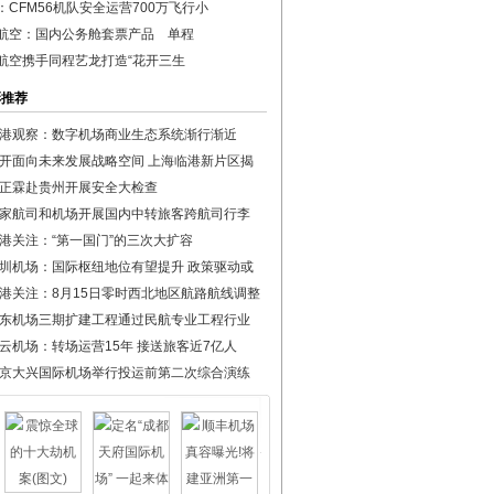
：CFM56机队安全运营700万飞行小
航空：国内公务舱套票产品 单程
航空携手同程艺龙打造“花开三生
彩推荐
港观察：数字机场商业生态系统渐行渐近
开面向未来发展战略空间 上海临港新片区揭
正霖赴贵州开展安全大检查
家航司和机场开展国内中转旅客跨航司行李
港关注：“第一国门”的三次大扩容
圳机场：国际枢纽地位有望提升 政策驱动或
港关注：8月15日零时西北地区航路航线调整
东机场三期扩建工程通过民航专业工程行业
云机场：转场运营15年 接送旅客近7亿人
京大兴国际机场举行投运前第二次综合演练