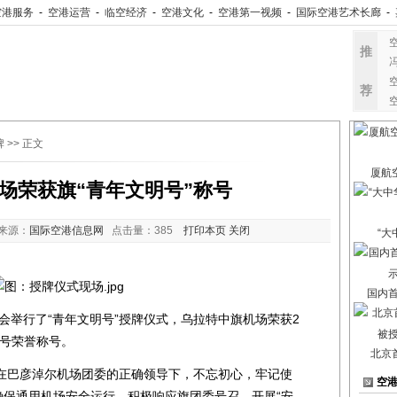
空港服务
-
空港运营
-
临空经济
-
空港文化
-
空港第一视频
-
国际空港艺术长廊
-
推
荐
牌
>> 正文
厦航
场荣获旗“青年文明号”称号
来源：
国际空港信息网
点击量：
385
打印本页
关闭
“大
国内
行了“青年文明号”授牌仪式，乌拉特中旗机场荣获2
明号荣誉称号。
北京
巴彦淖尔机场团委的正确领导下，不忘初心，牢记使
空
确保通用机场安全运行。积极响应旗团委号召，开展“安