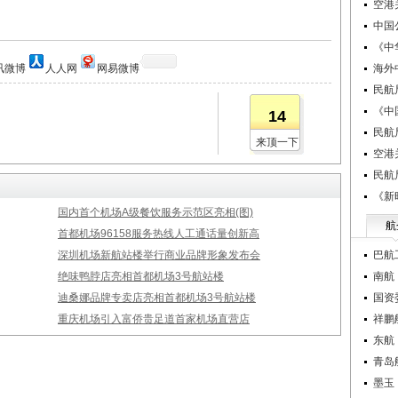
空港
中国
《中
讯微博
人人网
网易微博
海外
民航
《中
14
民航
来顶一下
空港
民航
《新
国内首个机场A级餐饮服务示范区亮相(图)
航
首都机场96158服务热线人工通话量创新高
深圳机场新航站楼举行商业品牌形象发布会
巴航
绝味鸭脖店亮相首都机场3号航站楼
南航
迪桑娜品牌专卖店亮相首都机场3号航站楼
国资
重庆机场引入富侨贵足道首家机场直营店
祥鹏
东航
青岛
墨玉