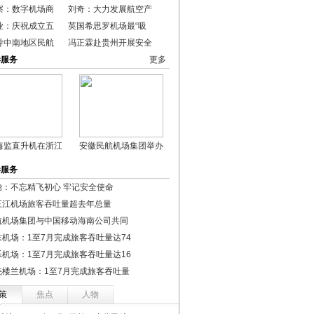
察：数字机场商
刘奇：大力发展航空产
业：庆祝成立五
英国希思罗机场最“吸
导中南地区民航
冯正霖赴贵州开展安全
港服务
更多
海监直升机在浙江
安徽民航机场集团举办
港服务
冶：不忘精飞初心 牢记安全使命
三江机场旅客吞吐量超去年总量
航机场集团与中国移动海南公司共同
末机场：1至7月完成旅客吞吐量达74
乐机场：1至7月完成旅客吞吐量达16
羌楼兰机场：1至7月完成旅客吞吐量
策
焦点
人物