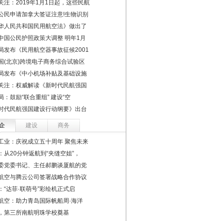
关注：2019年1月1日起，这些民航
公民申请加拿大签证注意!生物识别
华人民共和国民用航空法》做出了
中国公民护照政策大调整 明年1月
局发布《民用航空器事故征候2001
国(北京)跨境电子商务综合试验区
局发布《中小机场补贴及基础设施
关注：权威解读《新时代民航强国
局：鼓励“联合重组” 建设“空
时代民航强国建设行动纲要》出台
企
建设
商务
工业：庆祝成立五十周年 聚焦未来
：从20分钟返航到“夹缝空姐”，
委党委书记、主任郝鹏谈厦航的党
航空与腾云公司签署战略合作协议
：“达菲·联萌号”彩绘机正式启
航空：助力青岛国际帆船周·海洋
，第三所南航明珠学校奠基