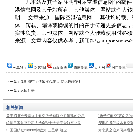
凡本站及其子站注明“国际空港信息网”的稿件
港信息网及其子站所有。其他媒体、网站或个人转
明：“文章来源：国际空港信息网”。其他均转载
体，转载、编译或摘编的目的在于传递更多信息，
实性负责。其他媒体、网站或个人转载使用时必须
来源。文章内容仅供参考，新闻纠错 airportsnews@1
分享到：
QQ空间
新浪微博
腾讯微博
人人网
网易微博
上一篇：
昆明航空：致敬抗战老兵 铭记峥嵘岁月
下一篇：
返回列表
相关新闻
关于拟批准云南红土航空股份有限公司筹建的公示
“扬子江航空”更名为“
约旦皇家航空公司入选全球十大最安全航空公司
深圳机场低成本航空强
中国国航被Skytrax降级为“三星级”航企
海南航空迎来两架崭新A3