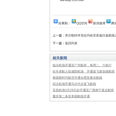
分享到：
QQ空间
新浪微博
腾
上一篇：
库尔勒经停克拉玛依至富蕴往返航线
下一篇：
返回列表
相关新闻
临汾机场开通至广州航班，每周二、六执行
欣丰虎航入驻咸阳机场 开通直飞新加坡航班
泰国新时代航空开通合肥至曼谷航线
武汉机场开通马尔代夫直飞航线
宜昌机场3月29日起开通至广西南宁直达航班
重庆第二条至美国航线开通