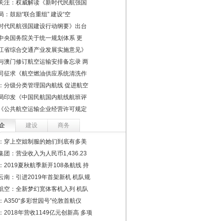
关注：权威解读《新时代民航强国
局：鼓励“联合重组” 建设“空
时代民航强国建设行动纲要》出台
中央国务院关于统一规划体系 更
江省综合交通产业发展实施意见》
与澳门修订航空运输安排备忘录 两
司征求《航空燃油供应系统清洗作
：分级分类管理国内航线 促进航空
局印发《中国民航国内航线航班评
《公共航空运输企业经营许可规定
企
建设
商务
：穿上空姐制服的她们到底有多美
集团：营业收入为人民币1,436.23
：2019夏秋航季新开108条航线 持
云南：引进2019年首架新机 机队规
航空：全新梦幻宽体客机入列 机队
：A350“多彩世园号”伦敦首航仪
：2018年营收1149亿元创新高 多项