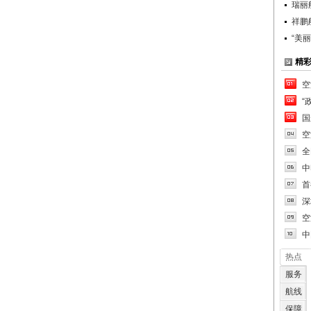
瑞丽
祥鹏
“美
精
空
“
国
空
全
中
首
深
空
中
热点
服务
航线
保障