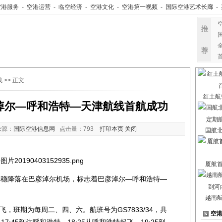
空港服务
-
空港运营
-
临空经济
-
空港文化
-
空港第一视频
-
国际空港艺术长廊
-
推
荐
线
>> 正文
红土航
淖尔—呼和浩特—天津航线首航成功
来源：
国际空港信息网
点击量：
793
打印本页
关闭
国航
厦航
平稳降落在巴彦淖尔机场，标志着巴彦淖尔—呼和浩特—
越南
，班期为每周二、四、六。航班号为GS7833/34，具
空
7:45到达呼和浩特，18:25从呼和浩特起飞，19:25到