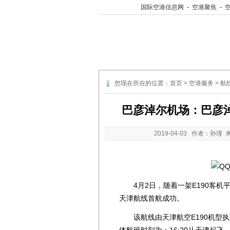
国际空港信息网
-
空港聚焦
-
您现在所在的位置：
首页
>
空港服务
>
航
巴彦淖尔机场：巴彦
2019-04-03
作者：孙瑾 
4月2日，随着一架E190客机
天津航线首航成功。
该航线由天津航空E190机型执飞
体航班时刻为：16:20从天津起飞，1