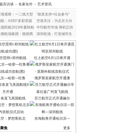
嘉宾访谈
-
名家名作
-
艺术资讯
空港观察：一二线大型
“政策支持+社会参与”
国航：A350“多彩世园
空港关注：为北京大兴
全国民航2019年夏秋航
中印航空市场 厚积正待
首都机场集团：狠抓两
深圳机场：打造城市生
空昆明=郑州航线
红土航空6月1日将开通
北京—哈密—吐鲁
俄罗斯皇家航空开通澳
首条直飞美国航线
芬兰航空正式开通赫尔
航空：梦想客机北
东海航将开通哈尔滨—
港聚焦
更多