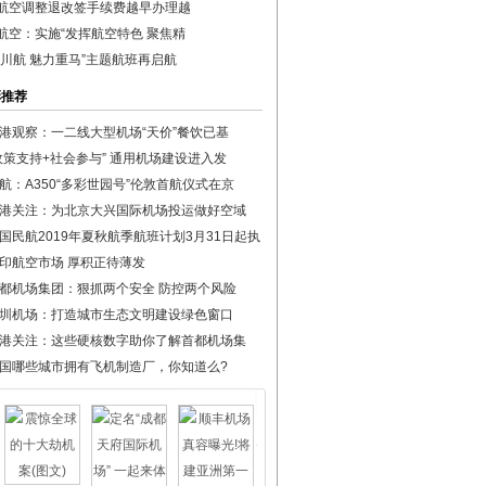
航空调整退改签手续费越早办理越
航空：实施“发挥航空特色 聚焦精
丽川航 魅力重马”主题航班再启航
彩推荐
港观察：一二线大型机场“天价”餐饮已基
政策支持+社会参与” 通用机场建设进入发
航：A350“多彩世园号”伦敦首航仪式在京
港关注：为北京大兴国际机场投运做好空域
国民航2019年夏秋航季航班计划3月31日起执
印航空市场 厚积正待薄发
都机场集团：狠抓两个安全 防控两个风险
圳机场：打造城市生态文明建设绿色窗口
港关注：这些硬核数字助你了解首都机场集
国哪些城市拥有飞机制造厂，你知道么?