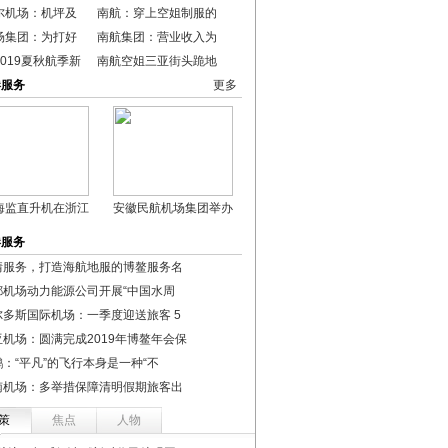
尔机场：机坪及
南航：穿上空姐制服的
场集团：为打好
南航集团：营业收入为
019夏秋航季新
南航空姐三亚街头跪地
港服务
更多
海监直升机在浙江
安徽民航机场集团举办
港服务
情服务，打造海航地服的博鳌服务名
都机场动力能源公司开展“中国水周
尔多斯国际机场：一季度迎送旅客 5
亚机场：圆满完成2019年博鳌年会保
鹏：“平凡”的飞行本身是一种“不
南机场：多举措保障清明假期旅客出
策
焦点
人物