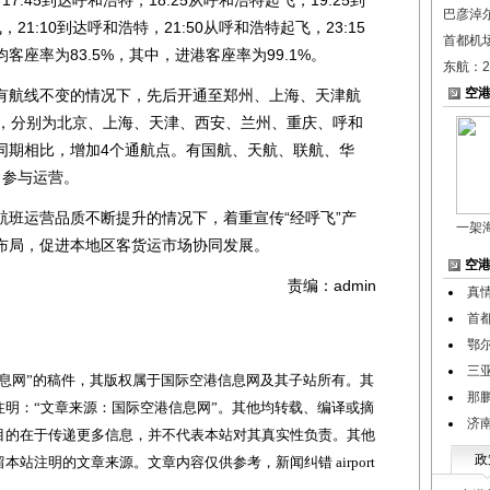
巴彦淖
21:10到达呼和浩特，21:50从呼和浩特起飞，23:15
首都机
座率为83.5%，其中，进港客座率为99.1%。
东航：2
空
航线不变的情况下，先后开通至郑州、上海、天津航
个，分别为北京、上海、天津、西安、兰州、重庆、呼和
同期相比，增加4个通航点。有国航、天航、联航、华
司参与运营。
运营品质不断提升的情况下，着重宣传“经呼飞”产
一架
布局，促进本地区客货运市场协同发展。
空
责编：admin
真
首
鄂
三
网”的稿件，其版权属于国际空港信息网及其子站所有。其
那
明：“文章来源：国际空港信息网”。其他均转载、编译或摘
济
目的在于传递更多信息，并不代表本站对其真实性负责。其他
政
站注明的文章来源。文章内容仅供参考，新闻纠错 airport