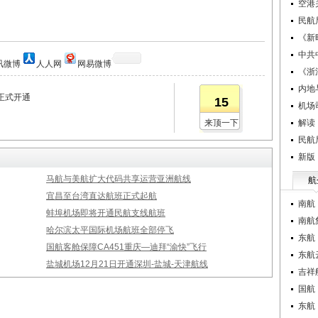
空港
民航
《新
中共
讯微博
人人网
网易微博
《浙
内地
正式开通
15
机场
来顶一下
解读
民航
新版
马航与美航扩大代码共享运营亚洲航线
航
宜昌至台湾直达航班正式起航
南航
蚌埠机场即将开通民航支线航班
南航
哈尔滨太平国际机场航班全部停飞
东航
国航客舱保障CA451重庆—迪拜“渝快”飞行
东航
盐城机场12月21日开通深圳-盐城-天津航线
吉祥
国航
东航