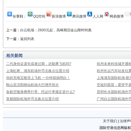
分享到：
QQ空间
新浪微博
腾讯微博
人人网
网易微博
上一篇：
白云机场：2600元起，高峰期旧金山限时特惠
下一篇：
返回列表
相关新闻
二代身份证遗失或者过期，还能乘飞机吗?
杭州未来科技城开通
上海虹桥、浦东机场外币兑换点位置介绍
杭州长运汽车站发往
你的充电宝能否上飞机 一分钟就搞明白！
上海浦东国际机场-航
鞍山至沈阳桃仙机场大巴增开班次
空姐刘苗苗：爱穿平底
各航空随身携带行李、托运行李规定是什么?
昆明长水国际机场外
首都国际机场外币兑换点位置介绍
广州白云国际机场外
关于我们
|
法律声
国际空港信息网版权