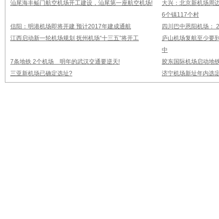
汕尾海丰鲘门航空机场开工建设，汕尾第一座航空机场!
大兴：北京新机场周
6个镇117个村
信阳：明港机场即将开建 预计2017年建成通航
四川巴中恩阳机场： 2
江西启动新一轮机场规划 抚州机场“十三五”将开工
庐山机场复航至少要到
中
7条地铁 2个机场 明年的武汉交通要逆天!
胶东国际机场启动地铁
三亚新机场已确定选址?
济宁机场新址年内选定