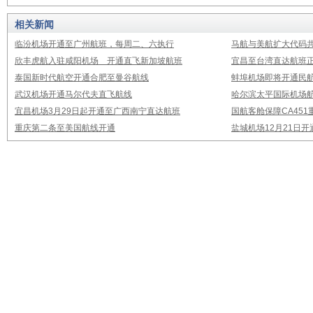
相关新闻
临汾机场开通至广州航班，每周二、六执行
马航与美航扩大代码
欣丰虎航入驻咸阳机场 开通直飞新加坡航班
宜昌至台湾直达航班
泰国新时代航空开通合肥至曼谷航线
蚌埠机场即将开通民
武汉机场开通马尔代夫直飞航线
哈尔滨太平国际机场
宜昌机场3月29日起开通至广西南宁直达航班
国航客舱保障CA451
重庆第二条至美国航线开通
盐城机场12月21日开