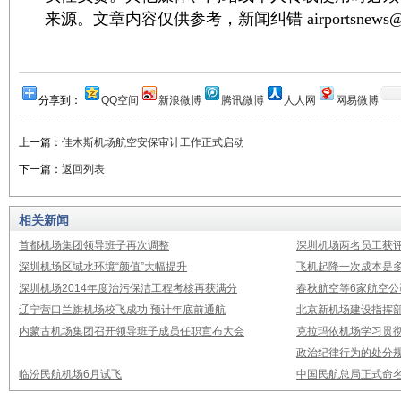
来源。文章内容仅供参考，新闻纠错 airportsnews@1
分享到：
QQ空间
新浪微博
腾讯微博
人人网
网易微博
上一篇：
佳木斯机场航空安保审计工作正式启动
下一篇：
返回列表
相关新闻
首都机场集团领导班子再次调整
深圳机场两名员工获评
深圳机场区域水环境“颜值”大幅提升
飞机起降一次成本是多
深圳机场2014年度治污保洁工程考核再获满分
春秋航空等6家航空公
辽宁营口兰旗机场校飞成功 预计年底前通航
北京新机场建设指挥
内蒙古机场集团召开领导班子成员任职宣布大会
克拉玛依机场学习贯
政治纪律行为的处分
临汾民航机场6月试飞
中国民航总局正式命