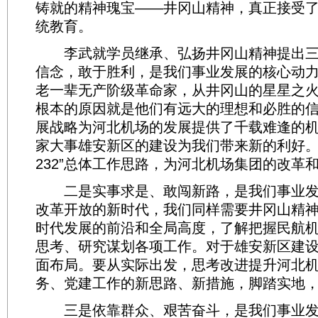
铸就的精神瑰宝——井冈山精神，真正接受
统教育。
李武就学员继承、弘扬井冈山精神提出三
信念，敢于胜利，是我们事业发展的核心动
老一辈无产阶级革命家，从井冈山的星星之
根本的原因就是他们有远大的理想和必胜的
展战略为河北机场的发展提供了千载难逢的
家大事雄安新区的建设为我们带来新的利好。
232”总体工作思路，为河北机场集团的改革
二是实事求是、敢闯新路，是我们事业发
改革开放的新时代，我们同样需要井冈山精
时代发展的前沿和全局高度，了解把握民航
思考、研究谋划各项工作。对于雄安新区建
面布局。要从实际出发，思考改进提升河北
务、党建工作的新思路、新措施，脚踏实地
三是依靠群众、艰苦奋斗，是我们事业发