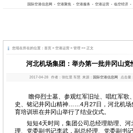
国际空港信息网
-
空港聚焦
-
空港服务
-
空港运营
-
临空经济
-
您现在所在的位置：
首页
>
空港运营
>
管理
>> 正文
河北机场集团：举办第一批井冈山党
2017-04-28
作者：张红昱 车慧 来源：
国际空港信息网
点击量
瞻仰烈士墓、参观红军旧址、唱红军歌、
史、铭记井冈山精神……4月27日，河北机
育培训班在井冈山举行了结业仪式。
短短4天时间，集团公司总经理助理、河
理、党委副书记李武，副总经理、党委副书