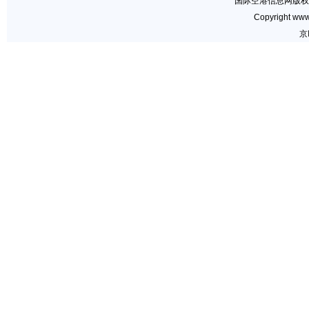
国际空港信息网版权
Copyright www.
京