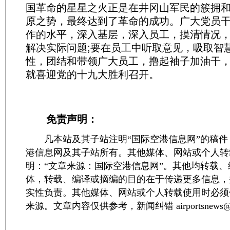
国革命的星星之火正是在井冈山军民的簇拥
原之势，最终达到了革命的成功。广大党员
作的水平，深入基层，深入员工，摸清情况
解决实际问题;要在员工中听取意见，吸取智
性，团结和带领广大员工，撸起袖子加油干
就喜迎党的十九大胜利召开。
免责声明：
凡本站及其子站注明“国际空港信息网”的稿件
港信息网及其子站所有。其他媒体、网站或个人转
明：“文章来源：国际空港信息网”。其他均转载
体，转载、编译或摘编的目的在于传递更多信息，
实性负责。其他媒体、网站或个人转载使用时必须
来源。文章内容仅供参考，新闻纠错 airportsnews@1