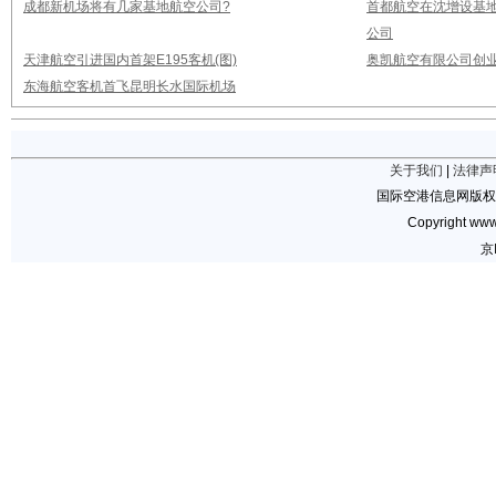
成都新机场将有几家基地航空公司?
首都航空在沈增设基地
公司
天津航空引进国内首架E195客机(图)
奥凯航空有限公司创业
东海航空客机首飞昆明长水国际机场
关于我们
|
法律声
国际空港信息网版权
Copyright www.
京