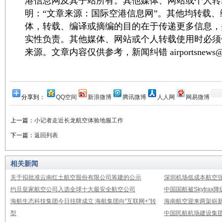
港信息网及其子站所有。其他媒体、网站或个人转
明：“文章来源：国际空港信息网”。其他均转载
体，转载、编译或摘编的目的在于传递更多信息，
实性负责。其他媒体、网站或个人转载使用时必须
来源。文章内容仅供参考，新闻纠错 airportsnews@1
分享到：
QQ空间
新浪微博
腾讯微博
人人网
网易微博
上一篇：
小记者走近长龙航空体验地服工作
下一篇：
返回列表
相关新闻
关于拟批准云南红土航空股份有限公司筹建的公示
深圳机场低成本航空强
约旦皇家航空公司入选全球十大最安全航空公司
中国国航被Skytrax
海航生态科技集团今日挂牌成立 海航集团向“互联网+”转
海南航空迎来两架崭新A3
型
中国民航机场建设集团公