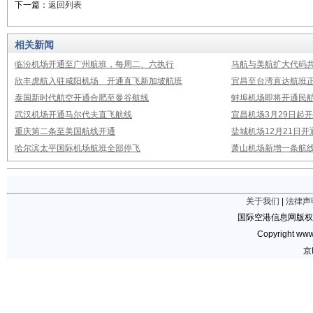
下一篇：
返回列表
相关新闻
临汾机场开通至广州航班，每周二、六执行
马航与美航扩大代码
欣丰虎航入驻咸阳机场 开通直飞新加坡航班
宜昌至台湾直达航班
泰国新时代航空开通合肥至曼谷航线
蚌埠机场即将开通民
武汉机场开通马尔代夫直飞航线
宜昌机场3月29日起
重庆第二条至美国航线开通
盐城机场12月21日开
哈尔滨太平国际机场航班全部停飞
萧山机场新增一条航线
关于我们
|
法律声
国际空港信息网版权
Copyright www.
京