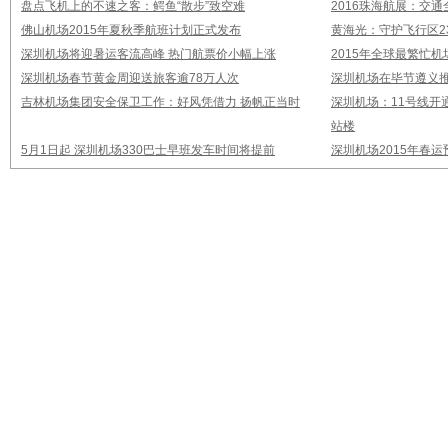
盘点飞机上的不速之客：鳄鱼“散步”致空难
2016珠海航展：交通
佛山机场2015年夏秋季航班计划正式发布
黄海光：守护飞行区23
深圳机场将迎暑运客流高峰 热门航票价小幅上涨
2015年全球最繁忙
深圳机场春节黄金周迎送旅客逾78万人次
深圳机场在毕节遵义推
吉林机场集团安全保卫工作：好风凭借力 扬帆正当时
深圳机场：11号线开
站楼
5月1日起 深圳机场330巴士早班发车时间将提前
深圳机场2015年春运