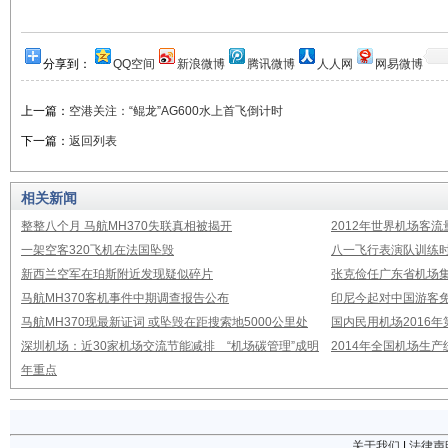
分享到：
QQ空间
新浪微博
腾讯微博
人人网
网易微博
上一篇：
空港关注：“鲲龙”AG600水上首飞倒计时
下一篇：
返回列表
相关新闻
整整八个月 马航MH370失联真相被揭开
2012年世界机场客流
一架空客320飞机在法国坠毁
八一飞行表演队训练时
新西兰空军在珀斯附近发现疑似碎片
张克俭任广东省机场
马航MH370客机事件中期调查报告公布
印尼今起对中国游客免
马航MH370现最新证词 或坠毁在距搜索地5000公里处
国内民用机场2016
深圳机场：近30家机场交流节能减排 “机场碳管理”成明
2014年全国机场生
年重点
关于我们
|
法律声