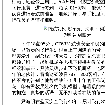
行箱，轻轻带上房门。5点50分，他在签派
飞行服装，进行签到，领取飞行资料，他像
认真进行着航前准备，细致严谨，举手投足
行教员的严谨和细致。
下午18点05分，CZ6331航班安全平稳
场，尹教员的飞行生涯也画上了圆满的句号
理裴爱州，副总经理何大安，飞行部党总支
部领导班子一起到机场在飞机下迎接尹教员
鲜花和掌声，尹教员缓步走下飞机廊桥，他
年的老伙计，看着这架波音737—800客机
依不舍的告别了他曾经战斗了几十年的工作
花，印有尹教员姓名的飞机模型，都温暖的
的拥抱，真挚的话语，无不打动着在场的每
尹海明在蓝天安全飞行40年，累计飞行31