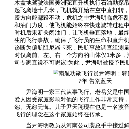
木盆地驾驶法国美洲驼直升机执行石油勘探
起飞离地十几米，飞机就开始在空中直打转
蹬方向舵都蹬不动，危机之中尹海明临危不
和油门力度，使飞机能始终在快速旋转过程
时机后果断关闭油门，让飞机垂直落地，最
生的飞行事故，确保了飞行员的生命和直升
诊断为偏航阻尼器卡死，民航事故调查组测
时仅离前、左、右三个方向的山体仅1米多，
司专家直说不可思议!为此，尹海明被授予民
尹海明一家三代从事飞行。老岳父是中国
爱人因受家庭影响对他的飞行工作非常支持
怨、无怨无悔。儿子尹天翔现在也是一名波音
飞行的理念在这个家庭始终在传承。
当尹海明教员从河南公司裴总手中接过鲜