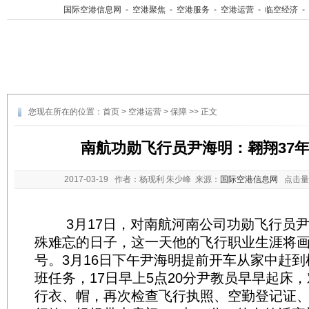
国际空港信息网
-
空港聚焦
-
空港服务
-
空港运营
-
临空经济
-
您现在所在的位置：
首页
>
空港运营
>
保障
>> 正文
南航功勋飞行员尹海明：翱翔37年
2017-03-19
作者：杨现利 朱少峰 来源：
国际空港信息网
点击量
3月17日，对南航河南公司功勋飞行员尹
殊难忘的日子，这一天他的飞行职业生涯将
号。3月16日下午尹海明提前开车从家中赶
班任务，17日早上5点20分尹教员早早起床
行衣、帽，再次检查飞行执照、空勤登记证