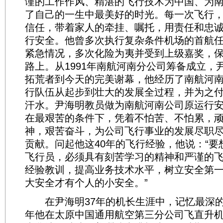
谨的工作作风、精湛的飞行技术为中国、为
了自己的一生中最美好的时光。每一次飞行
信任，带着家人的牵挂、嘱托，用责任和忠
行安全。他曾多次执行复杂条件机场的首航
紧急情况，多次化险为夷并受到上级嘉奖，
路上。从1991年南航河南分公司筹备成立，
拓荒者到今天的完美谢幕，他经历了南航河
行队伍从起步到壮大的发展全过程，并为之
汗水。尹海明教员做为南航河南公司原运行
在最艰苦的条件下，凭着不怕苦、不怕累，
神，艰苦奋斗，为公司飞行事业的发展尽职
贡献。问起他这40年的飞行经验，他说：“要
飞行员，必须具有刻苦学习的精神和严谨的
经验教训，提高业务技术水平，树立安全第
大安全才有个人的小安全。”
在尹海明37年的机长生涯中，记忆最深的一
年他在太原中国通用航空第三分公司飞直升