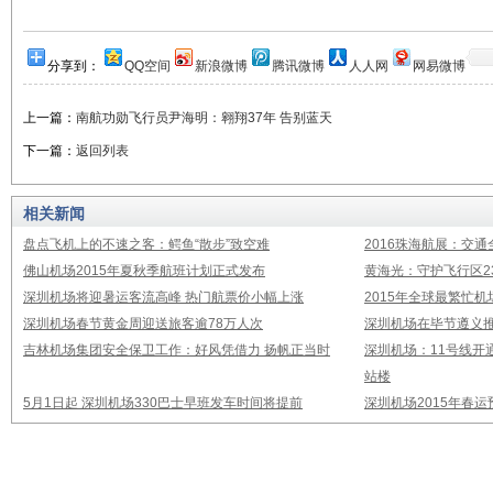
分享到：
QQ空间
新浪微博
腾讯微博
人人网
网易微博
上一篇：
南航功勋飞行员尹海明：翱翔37年 告别蓝天
下一篇：
返回列表
相关新闻
盘点飞机上的不速之客：鳄鱼“散步”致空难
2016珠海航展：交通
佛山机场2015年夏秋季航班计划正式发布
黄海光：守护飞行区23
深圳机场将迎暑运客流高峰 热门航票价小幅上涨
2015年全球最繁忙
深圳机场春节黄金周迎送旅客逾78万人次
深圳机场在毕节遵义推
吉林机场集团安全保卫工作：好风凭借力 扬帆正当时
深圳机场：11号线开
站楼
5月1日起 深圳机场330巴士早班发车时间将提前
深圳机场2015年春运