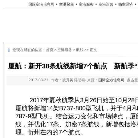
国际空港信息网
-
空港聚焦
-
空港服务
-
空港运营
-
临空经济
-
您现在所在的位置：
首页
>
空港服务
>
航线
>> 正文
厦航：新开38条航线新增7个航点 新航季
2017-03-21
作者：凌秀英 陈碧燕 来源：
国际空港信息网
点击量
2017年夏秋航季从3月26日始至10月2
厦航将新增14架B737-800型飞机，并于4月
787-9型飞机。结合运力变化和市场特点，厦
线，并优化17条、加密7条航线，新增包括
堰、忻州在内的7个航点。