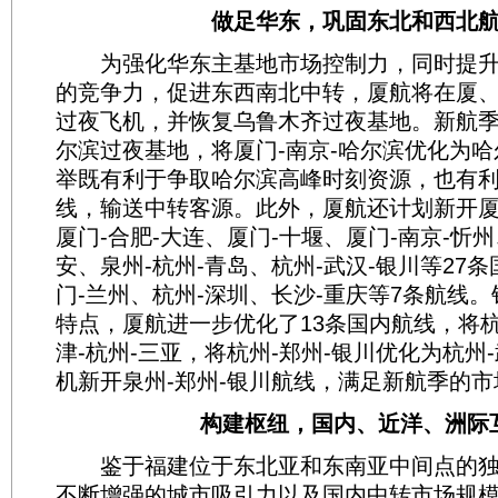
做足华东，巩固东北和西北航
为强化华东主基地市场控制力，同时提升
的竞争力，促进东西南北中转，厦航将在厦
过夜飞机，并恢复乌鲁木齐过夜基地。新航
尔滨过夜基地，将厦门-南京-哈尔滨优化为
举既有利于争取哈尔滨高峰时刻资源，也有
线，输送中转客源。此外，厦航还计划新开厦
厦门-合肥-大连、厦门-十堰、厦门-南京-忻州
安、泉州-杭州-青岛、杭州-武汉-银川等27
门-兰州、杭州-深圳、长沙-重庆等7条航线
特点，厦航进一步优化了13条国内航线，将杭
津-杭州-三亚，将杭州-郑州-银川优化为杭州
机新开泉州-郑州-银川航线，满足新航季的
构建枢纽，国内、近洋、洲际
鉴于福建位于东北亚和东南亚中间点的独
不断增强的城市吸引力以及国内中转市场规