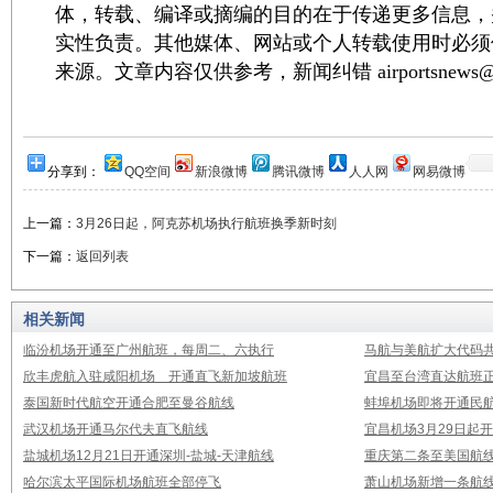
体，转载、编译或摘编的目的在于传递更多信息，
实性负责。其他媒体、网站或个人转载使用时必须
来源。文章内容仅供参考，新闻纠错 airportsnews@1
分享到：
QQ空间
新浪微博
腾讯微博
人人网
网易微博
上一篇：
3月26日起，阿克苏机场执行航班换季新时刻
下一篇：
返回列表
相关新闻
临汾机场开通至广州航班，每周二、六执行
马航与美航扩大代码
欣丰虎航入驻咸阳机场 开通直飞新加坡航班
宜昌至台湾直达航班
泰国新时代航空开通合肥至曼谷航线
蚌埠机场即将开通民
武汉机场开通马尔代夫直飞航线
宜昌机场3月29日起
盐城机场12月21日开通深圳-盐城-天津航线
重庆第二条至美国航
哈尔滨太平国际机场航班全部停飞
萧山机场新增一条航线