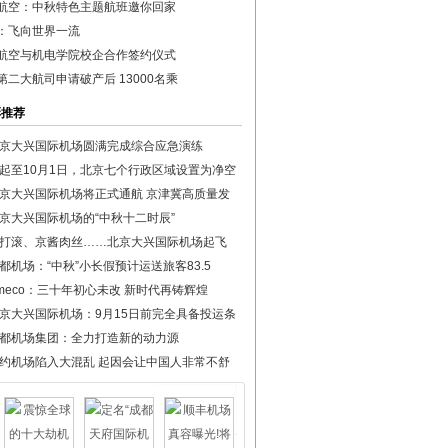
航空：中秋特色主题航班邀你回家
：飞向世界一流
航空与机电学院校企合作签约仪式
第二大航司申请破产后 13000名乘
彩推荐
京大兴国际机场圆满完成综合应急演练
起至10月1日，北京七个行政区域设置为净空
京大兴国际机场将正式通航 京津冀高质量发
京大兴国际机场的“中秋十二时辰”
打滚、京酱肉丝……北京大兴国际机场起飞
都机场：“中秋”小长假预计运送旅客83.5
meco：三十年初心未改 新时代再铸辉煌
京大兴国际机场：9月15日前完全具备投运条
都机场集团：全力打造新的动力源
约机场陷入大混乱 起因会让中国人非常不舒