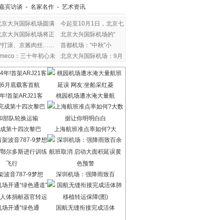
嘉宾访谈
-
名家名作
-
艺术资讯
北京大兴国际机场圆满
今起至10月1日，北京七
北京大兴国际机场将正
北京大兴国际机场的“
驴打滚、京酱肉丝……
首都机场：“中秋”小
Ameco：三十年初心未
北京大兴国际机场：9月
改
年!首架ARJ21客
桃园机场遭水淹大量航
成第十四次黎巴
上海航班准点率如何?大
波音787-9梦想
深圳机场：强降雨致百
机场开通“绿色通
国航无缝衔接完成活体