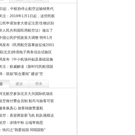
1日起，中航协停止航空运输销售代
关注：2019年1月1日起，这些民航
公民申请加拿大签证注意!生物识别
华人民共和国民用航空法》做出了
中国公民护照政策大调整 明年1月
局发布《民用航空器事故征候2001
国(北京)跨境电子商务综合试验区
局发布《中小机场补贴及基础设施
关注：权威解读《新时代民航强国
局：鼓励“联合重组” 建设“空
企
建设
商务
河北航空参加北京大兴国际机场应
航空推付费会员制 航司与旅客可双
服务换真心 旅客锦旗赞厦航
航空：喜迎两架新飞机 机队规模达
航空：浓情中秋 云端寄相思
：快闪之“我爱祖国 同唱国歌”