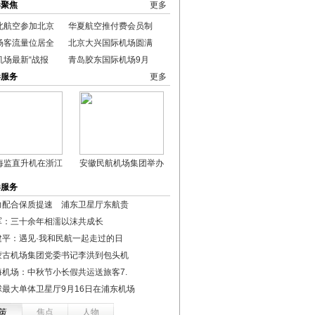
港聚焦
更多
北航空参加北京
华夏航空推付费会员制
场客流量位居全
北京大兴国际机场圆满
机场最新“战报
青岛胶东国际机场9月
港服务
更多
海监直升机在浙江
安徽民航机场集团举办
港服务
力配合保质提速 浦东卫星厅东航贵
军：三十余年相濡以沫共成长
建平：遇见·我和民航一起走过的日
蒙古机场集团党委书记李洪到包头机
海机场：中秋节小长假共运送旅客7.
球最大单体卫星厅9月16日在浦东机场
策
焦点
人物