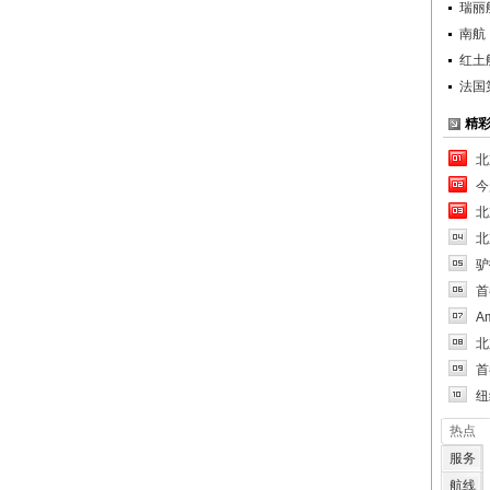
瑞丽
南航
红土
法国
精
北
今
北
北
驴
首
A
北
首
纽
热点
服务
航线