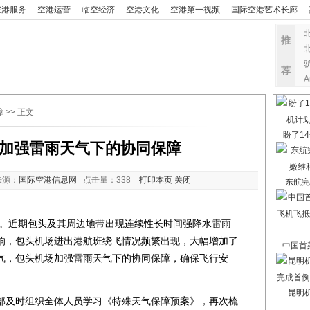
空港服务
-
空港运营
-
临空经济
-
空港文化
-
空港第一视频
-
国际空港艺术长廊
-
推
荐
障
>> 正文
盼了14
加强雷雨天气下的协同保障
来源：
国际空港信息网
点击量：
338
打印本页
关闭
东航完
近期包头及其周边地带出现连续性长时间强降水雷雨
响，包头机场进出港航班绕飞情况频繁出现，大幅增加了
中国首架
气，包头机场加强雷雨天气下的协同保障，确保飞行安
昆明
及时组织全体人员学习《特殊天气保障预案》，再次梳