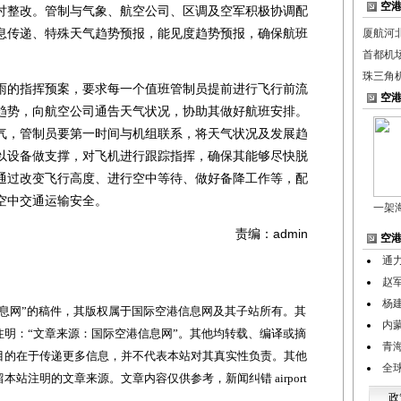
空
讨整改。管制与气象、航空公司、区调及空军积极协调配
息传递、特殊天气趋势预报，能见度趋势预报，确保航班
厦航河
首都机
珠三角
的指挥预案，要求每一个值班管制员提前进行飞行前流
空
趋势，向航空公司通告天气状况，协助其做好航班安排。
气，管制员要第一时间与机组联系，将天气状况及发展趋
以设备做支撑，对飞机进行跟踪指挥，确保其能够尽快脱
通过改变飞行高度、进行空中等待、做好备降工作等，配
空中交通运输安全。
一架
责编：admin
空
通
赵
杨
网”的稿件，其版权属于国际空港信息网及其子站所有。其
内
明：“文章来源：国际空港信息网”。其他均转载、编译或摘
青
目的在于传递更多信息，并不代表本站对其真实性负责。其他
全
站注明的文章来源。文章内容仅供参考，新闻纠错 airport
政