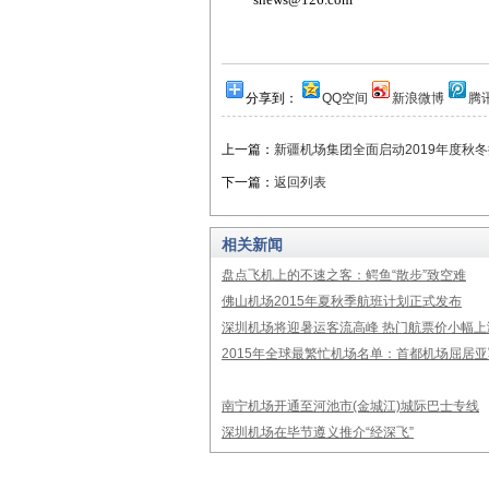
分享到：
QQ空间
新浪微博
腾
上一篇：
新疆机场集团全面启动2019年度秋
下一篇：
返回列表
相关新闻
盘点飞机上的不速之客：鳄鱼“散步”致空难
佛山机场2015年夏秋季航班计划正式发布
深圳机场将迎暑运客流高峰 热门航票价小幅上
2015年全球最繁忙机场名单：首都机场屈居亚
南宁机场开通至河池市(金城江)城际巴士专线
深圳机场在毕节遵义推介“经深飞”