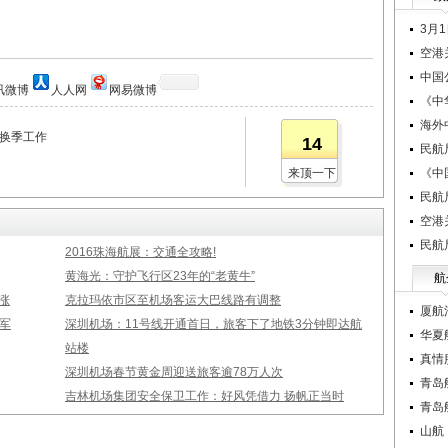
3月
空港
中国
讯微博
人人网
网易微博
《中
海外
冬换季工作
14
民航
来顶一下
《中
民航
空港
民航
2016珠海航展：交通全攻略!
黄海光：守护飞行区23年的“老黄牛”
航
涨
克拉玛依市区至机场客运大巴线路有调整
厦航
军
深圳机场：11号线开通首日，旅客下了地铁3分钟即达航
华夏
站楼
真情
深圳机场春节黄金周迎送旅客逾78万人次
青岛
吉林机场集团安全保卫工作：好风凭借力 扬帆正当时
青岛
山航