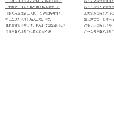
二代身份证遗失或者过期，还能乘飞机吗?
杭州未来科技城开通
上海虹桥、浦东机场外币兑换点位置介绍
杭州长运汽车站发往
你的充电宝能否上飞机 一分钟就搞明白！
上海浦东国际机场-航
鞍山至沈阳桃仙机场大巴增开班次
空姐刘苗苗：爱穿平底
各航空随身携带行李、托运行李规定是什么?
昆明长水国际机场外
首都国际机场外币兑换点位置介绍
广州白云国际机场外