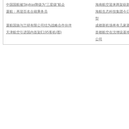
中国国航被Skytrax降级为“三星级”航企
海南航空迎来两架崭新A3
厦航：再迎百名台籍乘务员
海航生态科技集团今日
型
厦航国旅与兰研有限公司结为战略合作伙伴
成都新机场将有几家基
天津航空引进国内首架E195客机(图)
首都航空在沈增设基地
公司