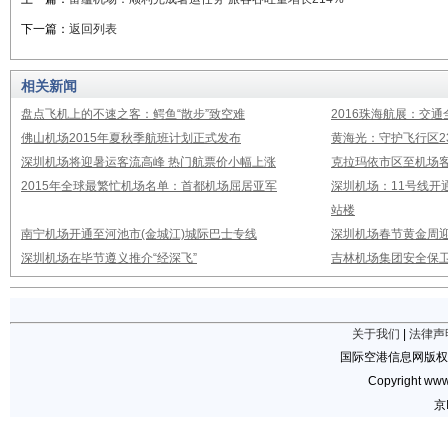
下一篇：
返回列表
相关新闻
盘点飞机上的不速之客：鳄鱼“散步”致空难
2016珠海航展：交通
佛山机场2015年夏秋季航班计划正式发布
黄海光：守护飞行区23
深圳机场将迎暑运客流高峰 热门航票价小幅上涨
克拉玛依市区至机场
2015年全球最繁忙机场名单：首都机场屈居亚军
深圳机场：11号线开
站楼
南宁机场开通至河池市(金城江)城际巴士专线
深圳机场春节黄金周迎
深圳机场在毕节遵义推介“经深飞”
吉林机场集团安全保卫
关于我们
|
法律声
国际空港信息网版权
Copyright www.
京