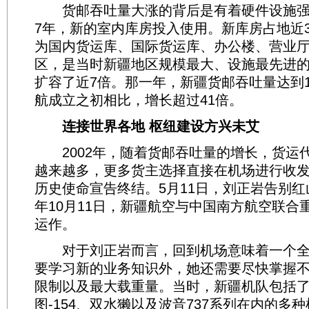
货邮吞吐量大涨的背后是有着硬件设施强有
7年，新的室内库房投入使用。新库房占地近3
为国内货运库、国际货运库、办公楼、营业
区，是当时新疆地区规模最大、设施最先进
扩容了近7倍。那一年，新疆货邮吞吐量达到1
航成立之初相比，增长超过41倍。
连接世界各地 枢纽建设方兴未艾
2002年，随着货邮吞吐量的增长，货运
越来越多，更多货主选择直接在机场进行收
历史使命宣告终结。5月11日，刘正岩告别
年10月11日，新疆航空与中国南方航空联合
运作。
对于刘正岩而言，回到机场意味着一个全
要学习新的业务知识外，她还需要尽快掌握
限制以及最大载重量。当时，新疆机队包括了安-
图-154、双水獭以及波音737系列在内的多