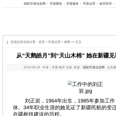
国际空港信息网
-
空港聚焦
-
空港服务
-
空港运营
-
临空经济
-
您现在所在的位置：
首页
>
空港运营
>
保障
>> 正文
从“天鹅皓月”到“天山木棉” 她在新疆
2019-09-18
作者：车捷 杨芳 马磊 来源：
国际空港信息网
点击量
刘正岩，1964年出生，1985年参加工作，
休。34年职业生涯的她见证了新疆民航的变
在疆枢纽建设的历程。