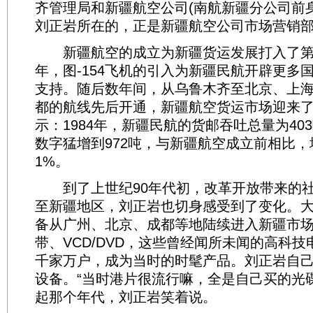
齐管理局和新疆航空公司(南航新疆分公司前
刘正岩所在的，正是新疆航空公司市场营销
新疆航空的成立为新疆货运发展打入了第一
年，图-154飞机的引入为新疆民航开辟更多
支持。随后数年间，从乌鲁木齐至北京、上
都的航线先后开通，新疆航空货运市场迎来
示：1984年，新疆民航的货邮吞吐总量为403吨
数字猛增到972吨，与新疆航空成立前相比，
1%。
到了上世纪90年代初，改革开放带来的社
至新疆地区，刘正岩也切身感受到了变化。
备从广州、北京、成都等地陆续进入新疆市场
带、VCD/DVD，这些曾经闻所未闻的高科
千家万户，成为当时的时髦产品。刘正岩自己
设备。“当时港片很流行嘛，全是自己买的光
起那个年代，刘正岩笑着说。