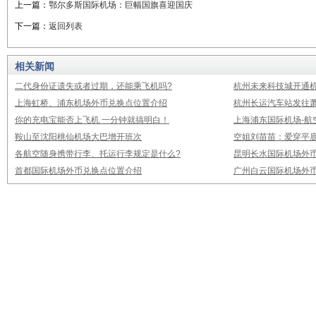
上一篇：
鄂尔多斯国际机场：巨幅国旗喜迎国庆
下一篇：
返回列表
相关新闻
二代身份证遗失或者过期，还能乘飞机吗?
杭州未来科技城开通
上海虹桥、浦东机场外币兑换点位置介绍
杭州长运汽车站发往
你的充电宝能否上飞机 一分钟就搞明白！
上海浦东国际机场-航
鞍山至沈阳桃仙机场大巴增开班次
空姐刘苗苗：爱穿平底
各航空随身携带行李、托运行李规定是什么?
昆明长水国际机场外
首都国际机场外币兑换点位置介绍
广州白云国际机场外