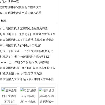
：飞向世界一流
航空与机电学院校企合作签约仪式
第二大航司申请破产后 13000名乘
彩推荐
京大兴国际机场圆满完成综合应急演练
起至10月1日，北京七个行政区域设置为净空
京大兴国际机场将正式通航 京津冀高质量发
京大兴国际机场的“中秋十二时辰”
打滚、京酱肉丝……北京大兴国际机场起飞
都机场：“中秋”小长假预计运送旅客83.5
meco：三十年初心未改 新时代再铸辉煌
京大兴国际机场：9月15日前完全具备投运条
都机场集团：全力打造新的动力源
约机场陷入大混乱 起因会让中国人非常不舒