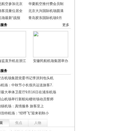
北航空参加北京
华夏航空推付费会员制
场客流量位居全
北京大兴国际机场圆满
机场最新“战报
青岛胶东国际机场9月
港服务
更多
海监直升机在浙江
安徽民航机场集团举办
港服务
蒙古机场集团党委书记李洪到包头机
海机场：中秋节小长假共运送旅客7.
球最大单体卫星厅9月16日在浦东机场
冈山机场举行新航站楼转场动员誓师
德镇机场：真情服务 旅客至上
和浩特机场：“经呼飞”迎来初秋小
策
焦点
人物