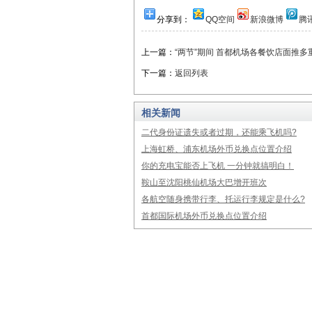
分享到：
QQ空间
新浪微博
腾
上一篇：
“两节”期间 首都机场各餐饮店面推多
下一篇：
返回列表
相关新闻
二代身份证遗失或者过期，还能乘飞机吗?
上海虹桥、浦东机场外币兑换点位置介绍
你的充电宝能否上飞机 一分钟就搞明白！
鞍山至沈阳桃仙机场大巴增开班次
各航空随身携带行李、托运行李规定是什么?
首都国际机场外币兑换点位置介绍