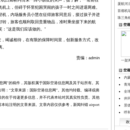
厦航河
飞机上，但碍于怀里犯困哭闹的孩子一时之间进退两难。
首都机
登机，内场服务员小慧在征得旅客同意后，接过孩子并进
珠三角
好转，旅客也顺利取回贵重物品，准时乘坐接下来的航
空
：”这是我们应该做的。”
，竭诚相待，在有限的保障时间里，创新服务方式，改
离。
责编：admin
一架
空
内
网”的稿件，其版权属于国际空港信息网及其子站所有。其
青
明：“文章来源：国际空港信息网”。其他均转载、编译或摘
全
目的在于传递更多信息，并不代表本站对其真实性负责。其他
井
站注明的文章来源。文章内容仅供参考，新闻纠错 airport
景
呼
政