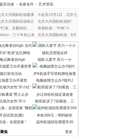
嘉宾访谈
-
名家名作
-
艺术资讯
北京大兴国际机场圆满
今起至10月1日，北京七
北京大兴国际机场将正
北京大兴国际机场的“
驴打滚、京酱肉丝……
首都机场：“中秋”小
Ameco：三十年初心未
北京大兴国际机场：9月
改
晚点舞者自high
国际儿童节 庆六一小
机场爱卫办开展世
电脑故障怎么办?纽约J
机场为女性“开小
航班延误了?别着急，三
机场：全国首家 “
温州机场回应摆渡车30
港聚焦
更多