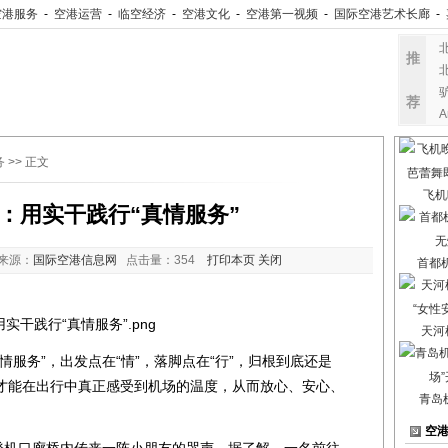
空港服务
-
空港运营
-
临空经济
-
空港文化
-
空港第一视频
-
国际空港艺术长廊
-
推
荐
务
>> 正文
飞机
：用实干践行“真情服务”
来源：
国际空港信息网
点击量：
354
打印本页
关闭
首都
天河
务”，出发点在“情”，落脚点在“行”，归根到底还是
才能在出行中真正感受到机场的温度，从而放心、安心、
青岛
空
机口廊桥内传来一阵小朋友的哭声，据了解，一名前往