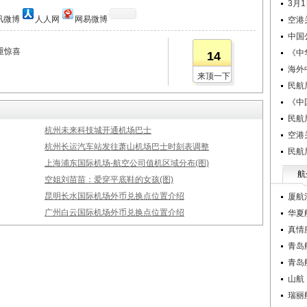
3月
讯微博
人人网
网易微博
空港
中国
重惊喜
《中
14
海外
来顶一下
民航
《中
民航
杭州未来科技城开通机场巴士
空港
杭州长运汽车站发往萧山机场巴士时刻表调整
民航
上海浦东国际机场-航空公司值机区域分布(图)
航
空姐刘苗苗：爱穿平底鞋的女孩(图)
昆明长水国际机场外币兑换点位置介绍
厦航
广州白云国际机场外币兑换点位置介绍
华夏
真情
青岛
青岛
山航
瑞丽