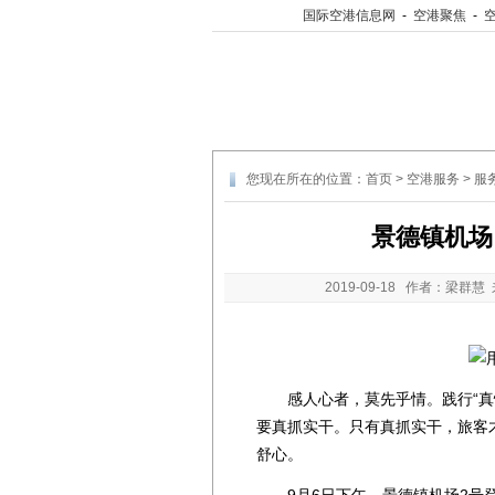
国际空港信息网
-
空港聚焦
-
您现在所在的位置：
首页
>
空港服务
>
服
景德镇机场
2019-09-18
作者：梁群慧 
感人心者，莫先乎情。践行“真情服
要真抓实干。只有真抓实干，旅客
舒心。
9月6日下午，景德镇机场2号登