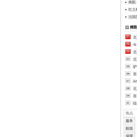
南航
红土
法国
精
北
今
北
北
驴
首
A
北
首
纽
热点
服务
航线
保障