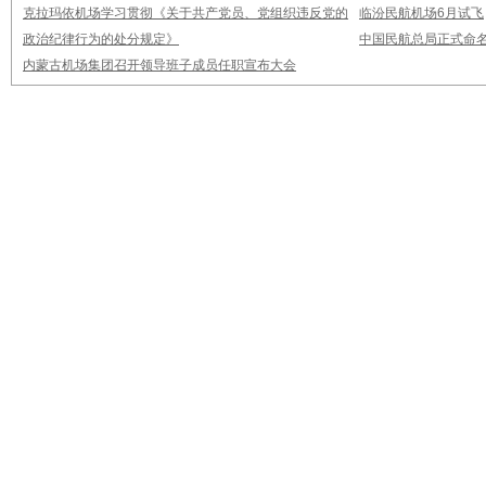
克拉玛依机场学习贯彻《关于共产党员、党组织违反党的
临汾民航机场6月试飞
政治纪律行为的处分规定》
中国民航总局正式命
内蒙古机场集团召开领导班子成员任职宣布大会