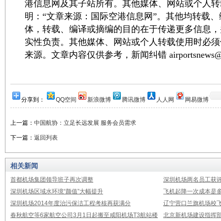
港信息网及其子站所有。其他媒体、网站或个人转
明：“文章来源：国际空港信息网”。其他均转载
体，转载、编译或摘编的目的在于传递更多信息，
实性负责。其他媒体、网站或个人转载使用时必须
来源。文章内容仅供参考，新闻纠错 airportsnews@1
分享到：
QQ空间
新浪微博
腾讯微博
人人网
网易微博
上一篇：
中国航协：立足长远发展 服务会员需求
下一篇：
返回列表
相关新闻
首都机场集团领导班子再次调整
深圳机场两名员工获评
深圳机场区域水环境“颜值”大幅提升
飞机起降一次成本是多
深圳机场2014年度治污保洁工程考核再获满分
辽宁营口兰旗机场校飞
春秋航空等6家航空公司3月1日起搬至咸阳机场T3航站楼
北京新机场建设指挥