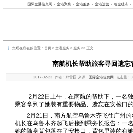
国际空港信息网
-
空港聚焦
-
空港服务
-
空港运营
-
临空经济
-
您现在所在的位置：
首页
>
空港服务
>
服务
>> 正文
南航机长帮助旅客寻回遗忘
2017-02-23
作者：郑雪磊 来源：
国际空港信息网
点击量：
2月22日上午，在南航的帮助下，一名独
乘客拿到了她装有重要物品、遗忘在安检口
2月21日，南方航空乌鲁木齐飞往广州的CZ
机长在乌鲁木齐起飞后接到乘务长报告：一
她的随身背包落在了安检口，背包里装的有