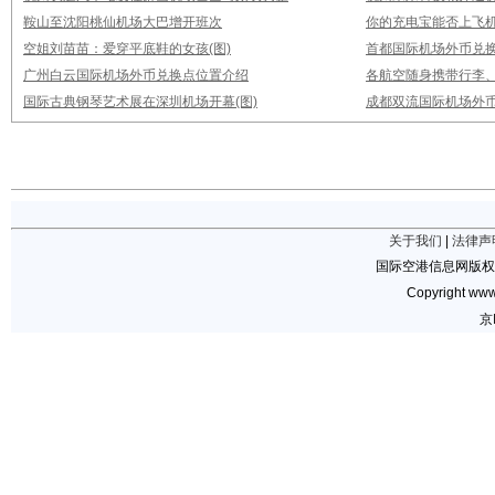
鞍山至沈阳桃仙机场大巴增开班次
你的充电宝能否上飞机
空姐刘苗苗：爱穿平底鞋的女孩(图)
首都国际机场外币兑
广州白云国际机场外币兑换点位置介绍
各航空随身携带行李
国际古典钢琴艺术展在深圳机场开幕(图)
成都双流国际机场外
关于我们
|
法律声
国际空港信息网版权
Copyright www.
京