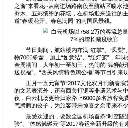
之窗”来看花~从南进场路南段至航站区喷水
乔木、五彩缤纷的花坛，在机场迎来送往的
道“春暖花开、春色满园”的南国风景线。
节日期间，航站楼内布满“红掌”、“凤梨”、
物7000多盆，加上“如意结”、“红灯笼”，年
金周期间，大年初一至初三，热闹的“舞狮献瑞
送祝福”、“西关风情特色鸡公榄”等节目引来
正月十五元宵节“2017文化双月刊新春演
的文艺表演外，还有西关打铜等非遗艺术与
夜，白云机场更给归家路上6000多名旅客免
气腾腾的饺子，为旅客带来惊喜之余带来不
最受欢迎的，要数全国机场首条“时空隧道”
验”、“体感触碰云”等2017春运全新升级的