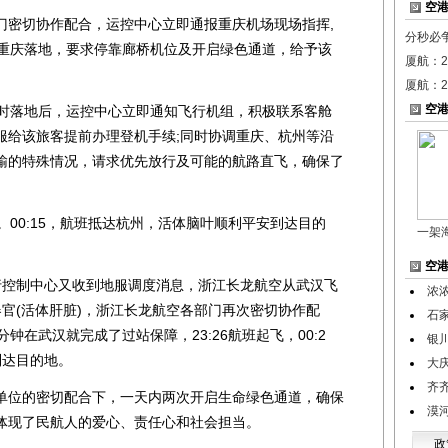
空
密切协作配合，运控中心立即通报重庆机场现场指挥,
分秒必
14在重庆落地，要求停靠廊桥机位及开启绿色通道，给予该
厦航：2
厦航：2
空
庆准时落地后，运控中心立即通知飞行机组，积极联系客舱
服给该旅客提前办理登机手续;同时协调重庆、杭州等沿
输的特殊情况，请求优先放行及可能的航路直飞，确保了
飞。00:15，航班抵达杭州，活体脑叶顺利平安到达目的
一架
空
行控制中心又收到地服调度消息，浙江长龙航空从武汉飞
浓
体器官(活体肝脏)，浙江长龙航空各部门再次密切协作配
石
钟在武汉就完成了过站保障，23:26航班起飞，00:2
银
到达目的地。
大庆
齐
位的密切配合下，一天内两次开启生命绿色通道，确保
漠
体现了民航人的爱心、责任心和社会担当。
政