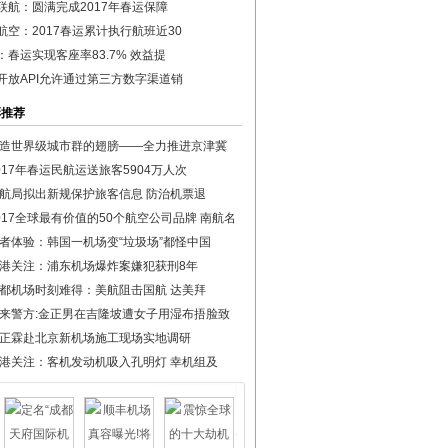
联航：圆满完成2017年春运保障
航空：2017春运累计执行航班近30
：春运实现客座率83.7% 效益提
开放API允许通过第三方数字渠道销
彩推荐
造世界级城市群的翅膀——全力推进京津冀
017年春运民航运送旅客5904万人次
航局拟出新规保护旅客信息 防治机票退
017全球最有价值的50个航空公司品牌 南航名
者体验：韩国一机场变“垃圾场”都怪中国
港关注：浦东机场爆炸案嫌犯获刑8年
都机场时刻难得：美航阻击国航 达美拜
来警方:金正男在吉隆坡遭女子用湿布捂脸致
正霖赴北京新机场施工现场实地调研
港关注：客机发动机吸入孔明灯 幸机组及