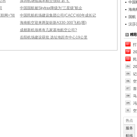
公示
深圳机场低成本航空强劲“起飞”
中国
司
中国国航被Skytrax降级为“三星级”航企
海南
联网+”转
中国民航机场建设集团公司(CACC)60年成长记
国航
海南航空迎来两架崭新A330-300飞机(图)
汉莎
成都新机场将有几家基地航空公司?
精
岳阳机场建设获批 选址地距市中心19公里
打
2
民
2
记
空
首
马
冯
空
热点
服务
航线