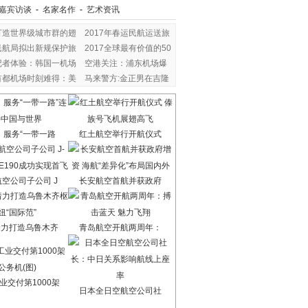
嘉宾访谈
-
名家名作
-
艺术资讯
打造世界级城市群的翅
2017年春运民航运送旅
民航局拟出新规保护旅
2017全球最有价值的50
记者体验：韩国一机场
空港关注：浦东机场爆
首都机场时刻难得：美
马来警方:金正男在吉隆
：服务“一带一路
红土航空举行开航仪式
空公司子公司 J
长安航空首航并获政府
着力打造乌鲁木齐
青岛航空开航两周年：
业交付第1000架
日本全日空航空公司社