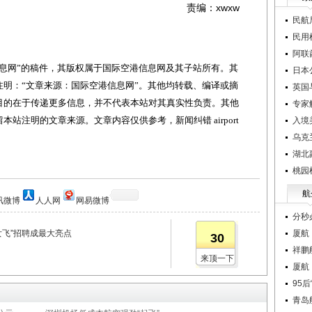
责编：xwxw
民航
民用
阿联
网”的稿件，其版权属于国际空港信息网及其子站所有。其
日本
明：“文章来源：国际空港信息网”。其他均转载、编译或摘
英国
目的在于传递更多信息，并不代表本站对其真实性负责。其他
专家
站注明的文章来源。文章内容仅供参考，新闻纠错 airport
入境
乌克
湖北
桃园
航
讯微博
人人网
网易微博
分秒
女飞”招聘成最大亮点
厦航
30
祥鹏
来顶一下
厦航
95
青岛