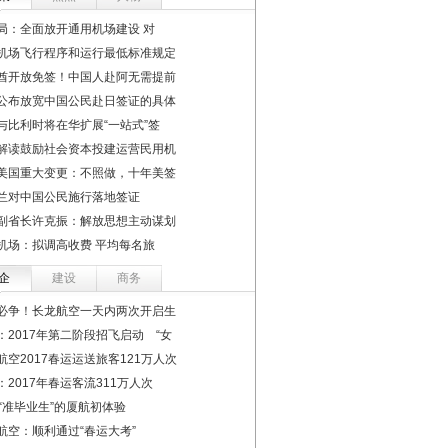
局：全面放开通用机场建设 对
机场飞行程序和运行最低标准规定
酋开放免签！中国人赴阿无需提前
公布放宽中国公民赴日签证的具体
与比利时将在华扩展“一站式”签
解读鼓励社会资本投建运营民用机
美国重大变更：不照做，十年美签
兰对中国公民施行落地签证
副省长许克振：解放思想主动谋划
机场：拟调高收费 平均每名旅
企
建设
商务
必争！长龙航空一天内两次开启生
：2017年第二阶段招飞启动 “女
航空2017春运运送旅客121万人次
：2017年春运客流311万人次
后“准毕业生”的厦航初体验
航空：顺利通过“春运大考”