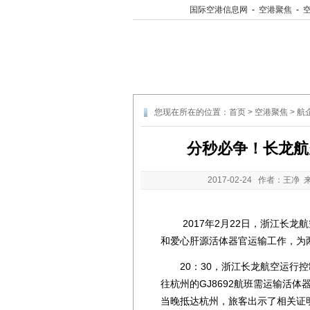
国际空港信息网
-
空港聚焦
-
您现在所在的位置：
首页
>
空港聚焦
>
航
分秒必争！长龙航
2017-02-24
作者：王净 
2017年2月22日，浙江长龙航
和爱心肝源活体器官运输工作，为
20：30，浙江长龙航空运行控
往杭州的GJ8692航班需运输活体
当晚抵达杭州，旅客出示了相关证