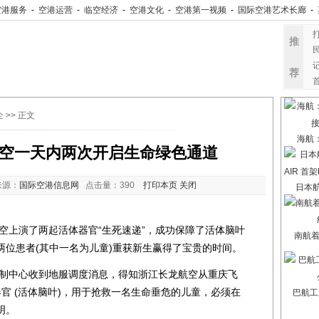
空港服务
-
空港运营
-
临空经济
-
空港文化
-
空港第一视频
-
国际空港艺术长廊
-
推
荐
企
>> 正文
海航
空一天内两次开启生命绿色通道
来源：
国际空港信息网
点击量：
390
打印本页
关闭
日本航
空上演了两起活体器官“生死速递”，成功保障了活体脑叶
南航
两位患者(其中一名为儿童)重获新生赢得了宝贵的时间。
制中心收到地服调度消息，得知浙江长龙航空从重庆飞
器官 (活体脑叶)，用于抢救一名生命垂危的儿童，必须在
巴航工
明。