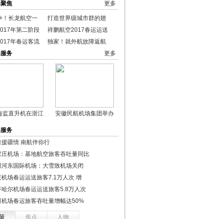
港聚焦
更多
争！长龙航空一
打造世界级城市群的翅
017年第二阶段
祥鹏航空2017春运运送
017年春运客流
独家！就外航故障返航
港服务
更多
海监直升机在浙江
安徽民航机场集团举办
港服务
浓援疆情 南航伴你行
家庄机场：基地航空旅客吞吐量同比
川河东国际机场：大雪致机场关闭
机场春运运送旅客7.1万人次 增
齐哈尔机场春运运送旅客5.8万人次
河机场春运旅客吞吐量增幅达50%
策
焦点
人物