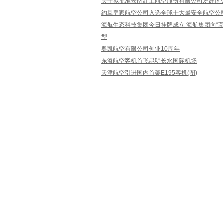
关于拟批准云南红土航空股份有限公司筹建的
约旦皇家航空公司入选全球十大最安全航空公
海航生态科技集团今日挂牌成立 海航集团向“互
型
奥凯航空有限公司创业10周年
东海航空客机首飞昆明长水国际机场
天津航空引进国内首架E195客机(图)