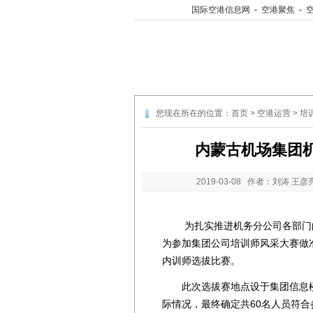
国际空港信息网
-
空港聚焦
-
您现在所在的位置：
首页
>
空港运营
>
培
内蒙古机场集团机
2019-03-08
作者：刘涛 王彦
为扎实推进机务分公司各部门的
为参加集团公司培训师风采大赛做准
内训师选拔比赛。
此次选拔赛地点设于集团信息楼3
际情况，最终确定共60名人员符