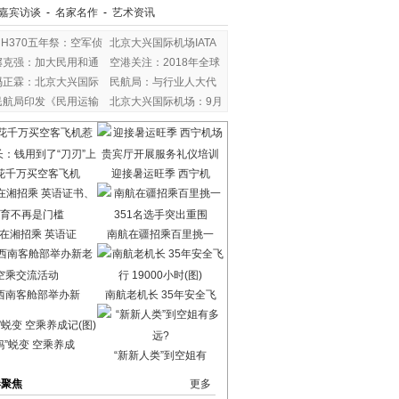
嘉宾访谈
-
名家名作
-
艺术资讯
MH370五年祭：空军侦
北京大兴国际机场IATA
察
李克强：加大民用和通
空港关注：2018年全球
冯正霖：北京大兴国际
民航局：与行业人大代
民航局印发《民用运输
北京大兴国际机场：9月
花千万买空客飞机
迎接暑运旺季 西宁机
在湘招乘 英语证
南航在疆招乘百里挑一
西南客舱部举办新
南航老机长 35年安全飞
妈”蜕变 空乘养成
“新新人类”到空姐有
港聚焦
更多