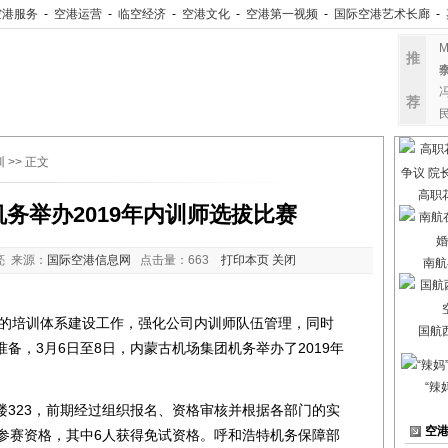
空港服务
-
空港运营
-
临空经济
-
空港文化
-
空港第一视频
-
国际空港艺术长廊
-
推
荐
训
>> 正文
高职
务举办2019年内训师选拔比赛
亮 来源：
国际空港信息网
点击量：
663
打印本页
关闭
南航
培训体系建设工作，强化公司内训师队伍管理，同时
国航
备，3月6日至8日，内蒙古机场集团机务举办了2019年
“辣
23，前期经过组织报名、资格审核并根据各部门的实
空
合参赛资格，其中6人获得免试资格。呼和浩特机务保障部