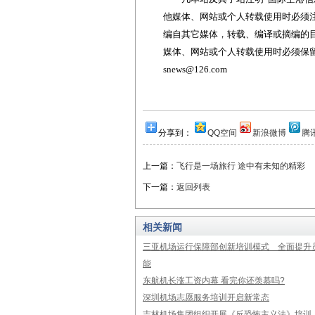
他媒体、网站或个人转载使用时必须注
编自其它媒体，转载、编译或摘编的
媒体、网站或个人转载使用时必须保留本
snews@126.com
分享到：
QQ空间
新浪微博
腾
上一篇：
飞行是一场旅行 途中有未知的精彩
下一篇：
返回列表
相关新闻
三亚机场运行保障部创新培训模式 全面提升
能
东航机长涨工资内幕 看完你还羡慕吗?
深圳机场志愿服务培训开启新常态
吉林机场集团组织开展《反恐怖主义法》培训