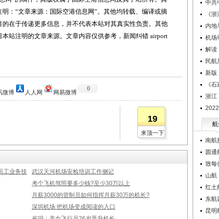
中共
明：“文章来源：国际空港信息网”。其他均转载、编译或摘
《浙
目的在于传递更多信息，并不代表本站对其真实性负责。其他
内地
站注明的文章来源。文章内容仅供参考，新闻纠错 airport
机场
解读
民航
新版
《石
0
讯微博
人人网
网易微博
浙江
20
19
航
来顶一下
南航
圆通
致每
员工业务技
武汉天河机场安检培训工作侧记
山航
考个飞机驾照要多少钱?至少30万以上
红土
月薪3000的管制员如何指挥月薪30万的机长?
东航
深圳机场:把机场变成阅读的入口
昆明
崔玥：美女飞行员26岁晋升机长