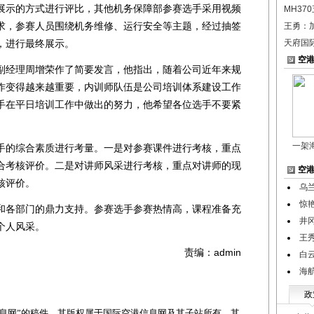
展示的方式进行评比，其他机务保障部参赛选手采用视频
MH37
求，参赛人员围绕机务维修、运行安全等主题，经过抽签
王勇：
，进行最终展示。
天府国
空
经理周增荣作了简要发言，他指出，随着公司近年来规
作变得越来越重要，内训师队伍是公司培训体系建设工作
手在平日培训工作中做出的努力，他希望各位选手不要紧
一架
的综合素质进行考量。一是对参赛课件进行考核，重点
合考核评价。二是对讲师风采进行考核，重点对讲师的现
空
核评价。
乌
惊
各部门的鼎力支持。参赛选手参赛热情高，课程准备充
井
个人风采。
王
责编：admin
白
海
政
网”的稿件，其版权属于国际空港信息网及其子站所有。其