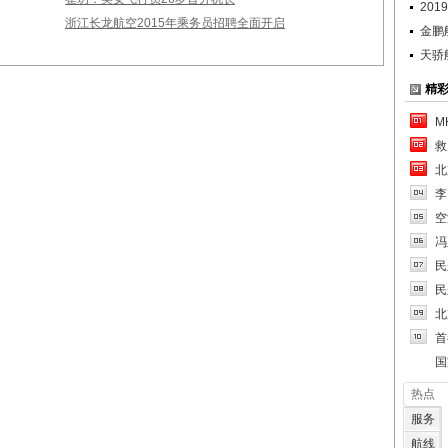
20
浙江长龙航空2015年乘务员招聘全面开启
金鹏
天骄
精
M
救
北
李
空
冯
民
民
北
首
国
热点
服务
航线