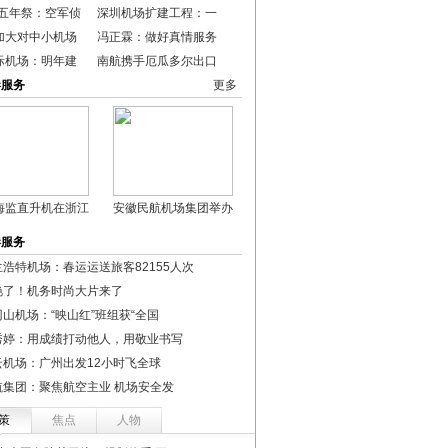
0五年祭：空军侦
深圳机场扩建工程：一
加大对中小机场
冯正霖：做好真情服务
际机场：明年建
南航携手厄瓜多尔出口
港服务
更多
海监直升机在浙江
安徽民航机场集团举办
港服务
兰浩特机场：春运运送旅客82155人次
艳了！机务时尚大片来了
冈山机场：“映山红”班组获“全国
秀婷：用成绩打动他人，用敬业书写
云机场：广州出发12小时飞全球
航集团：聚焦航空主业 机场安全发
策
焦点
人物