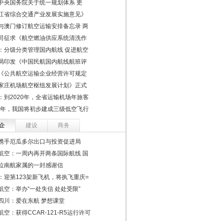
中央国务院关于统一规划体系 更
江省综合交通产业发展实施意见》
与澳门修订航空运输安排备忘录 两
司征求《航空燃油供应系统清洗作
：分级分类管理国内航线 促进航空
局印发《中国民航国内航线航班评
《公共航空运输企业经营许可规定
家庄机场航空枢纽发展计划》正式
：到2020年，全省运输机场年旅客
22年，我国将初步建成三级低空飞行
企
建设
商务
携手厄瓜多尔出口与投资促进局
航空：一周内再开两条国际航线 国
位南航家属的一封感谢信
：迎第123架新飞机，将执飞重庆=
航空：举办“一处失信 处处受限”
四川：爱在东航 梦想课堂
航空：获得CCAR-121-R5运行许可