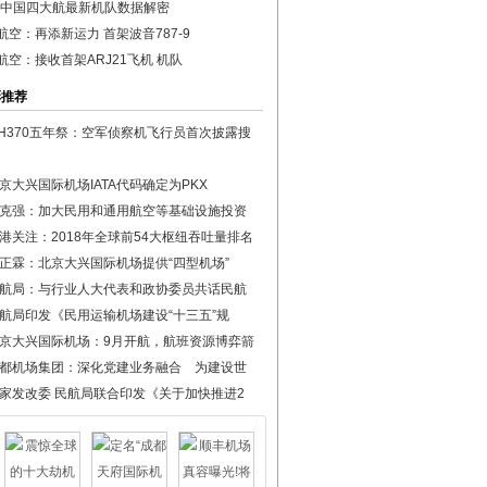
19中国四大航最新机队数据解密
航空：再添新运力 首架波音787-9
航空：接收首架ARJ21飞机 机队
彩推荐
H370五年祭：空军侦察机飞行员首次披露搜
京大兴国际机场IATA代码确定为PKX
克强：加大民用和通用航空等基础设施投资
港关注：2018年全球前54大枢纽吞吐量排名
正霖：北京大兴国际机场提供“四型机场”
航局：与行业人大代表和政协委员共话民航
航局印发《民用运输机场建设“十三五”规
京大兴国际机场：9月开航，航班资源博弈箭
都机场集团：深化党建业务融合 为建设世
家发改委 民航局联合印发《关于加快推进2