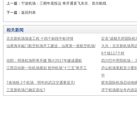
上一篇：
宁波机场：三期年底投运 将开通直飞东京、首尔航线
下一篇：
返回列表
相关新闻
北京新机场场道工程 十四个标段中标详情
定名“成都天府国际机
汕尾海丰鲘门航空机场开工建设，汕尾第一座航空机场!
大兴：北京新机场周
6个镇117个村
信阳：明港机场即将开建 预计2017年建成通航
四川巴中恩阳机场： 2
江西启动新一轮机场规划 抚州机场“十三五”将开工
庐山机场复航至少要到
中
7条地铁 2个机场 明年的武汉交通要逆天!
胶东国际机场启动地铁
三亚新机场已确定选址?
济宁机场新址年内选定