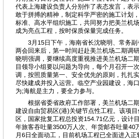
代表上海建设负责人分别作了表态发言，表
敢于拼搏的精神，制定科学严密的施工计划
标准、高水平组织施工，共同努力把美兰机
成为亮点工程，按时保质保量完成任务。
3月15日下午，海南省长沈晓明、常务副
两会回来后，第一时间赶赴美兰机场二期调
晓明强调，要继续高度重视推进美兰机场二
目领导小组要以问题为导向，每个月召开一
调，按照质量第一、安全优先的原则，扎扎
尽快建成并投入运营。临空产业园建设，海
为;海航是主力，要全力参与。
根据省委省政府工作部署，美兰机场二期
建设自由贸易区(港)关键节点性工程。该项
区，国家批复工程总投资154.71亿元，设计目
年旅客吞吐量3500万人次、年货邮吞吐量40万
月6日全面动工，目前机场工程已全面进入正