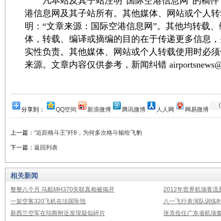
凡本站及其子站注明“国际空港信息网”的稿件
港信息网及其子站所有。其他媒体、网站或个人转
明：“文章来源：国际空港信息网”。其他均转载
体，转载、编译或摘编的目的在于传递更多信息，
实性负责。其他媒体、网站或个人转载使用时必须
来源。文章内容仅供参考，新闻纠错 airportsnews@1
分享到：
QQ空间
新浪微博
腾讯微博
人人网
网易微博
上一篇：
“近距格斗王”歼8，为何多次格斗输给飞豹
下一篇：
返回列表
相关新闻
整整八个月 马航MH370失联真相被揭开
2012年世界机场客流
一架空客320飞机在法国坠毁
八一飞行表演队训练时
新西兰空军在珀斯附近发现疑似碎片
张克俭任广东省机场