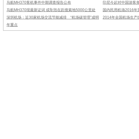
马航MH370客机事件中期调查报告公布
印尼今起对中国游客免
马航MH370现最新证词 或坠毁在距搜索地5000公里处
国内民用机场2016
深圳机场：近30家机场交流节能减排 “机场碳管理”成明
2014年全国机场生
年重点