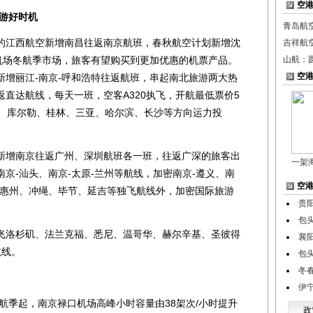
空
出游好时机
青岛航
江西航空新增南昌往返南京航班，春秋航空计划新增沈
吉祥航空
京机场冬航季市场，旅客有望购买到更加优惠的机票产品。
山航：
空
新增丽江-南京-呼和浩特往返航班，串起南北旅游两大热
直达航线，每天一班，空客A320执飞，开航最低票价5
齐、库尔勒、桂林、三亚、哈尔滨、长沙等方向运力投
增南京往返广州、深圳航班各一班，往返广深的旅客出
一架
京-汕头、南京-太原-兰州等航线，加密南京-遵义、南
空
有惠州、冲绳、毕节、延吉等独飞航线外，加密国际旅游
贵
包
洛杉矶、法兰克福、悉尼、温哥华、赫尔辛基、圣彼得
襄
航线。
包
冬
伊
航季起，南京禄口机场高峰小时容量由38架次/小时提升
政