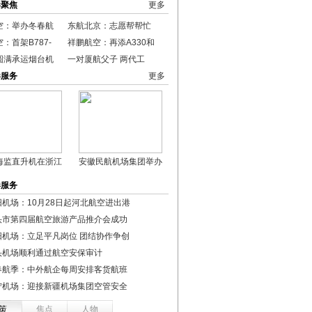
港聚焦
更多
空：举办冬春航
东航北京：志愿帮帮忙
：首架B787-
祥鹏航空：再添A330和
圆满承运烟台机
一对厦航父子 两代工
港服务
更多
海监直升机在浙江
安徽民航机场集团举办
港服务
阳机场：10月28日起河北航空进出港
头市第四届航空旅游产品推介会成功
阳机场：立足平凡岗位 团结协作争创
头机场顺利通过航空安保审计
春航季：中外航企每周安排客货航班
宁机场：迎接新疆机场集团空管安全
策
焦点
人物