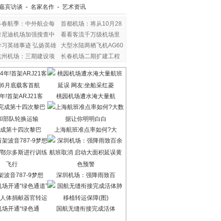
嘉宾访谈
-
名家名作
-
艺术资讯
冬春航季：中外航企每
首都机场：将从10月28
肯尼迪机场加强搜查中
看看客流千万级机场里
学习英雄事迹 弘扬英雄
大型水陆两栖飞机AG60
杭州机场：三期建设项
长春机场二期扩建工程
年!首架ARJ21客
桃园机场遭水淹大量航
成第十四次黎巴
上海航班准点率如何?大
波音787-9梦想
深圳机场：强降雨致百
机场开通“绿色通
国航无缝衔接完成活体