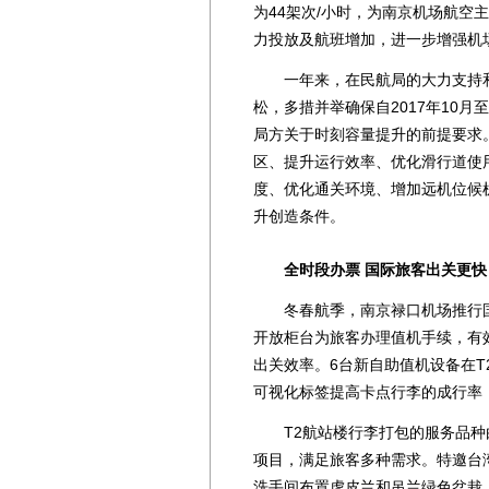
为44架次/小时，为南京机场航空
力投放及航班增加，进一步增强机
一年来，在民航局的大力支持和
松，多措并举确保自2017年10月
局方关于时刻容量提升的前提要求
区、提升运行效率、优化滑行道使
度、优化通关环境、增加远机位候
升创造条件。
全时段办票 国际旅客出关更快
冬春航季，南京禄口机场推行国际
开放柜台为旅客办理值机手续，有
出关效率。6台新自助值机设备在T
可视化标签提高卡点行李的成行率
T2航站楼行李打包的服务品种由
项目，满足旅客多种需求。特邀台
洗手间布置虎皮兰和吊兰绿色盆栽