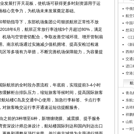
主业发展打开天花板，使机场可获得更多时刻资源用于运
中俄
场核心竞争力，为机场未来发展奠定基础。
航空1
帮助指导下，东部机场集团公司狠抓航班正常性不放
中国
至2018年6月，航班正常放行率连续9个月超过80%，满足
想买
。机场与空管密切配合，争取改善空域环境、增开管制扇
《江
用。南京机场通过实施减少值机拥堵、提高安检过检速
《新
机区等多项有力举措，不断完善机场保障能力，为容量提
西南
交通
进口
空港
航
航班的全时段办票流程，年底前，实现提前3-4小时
效缓解柜台排队压力，缩短旅客等候时间，提高国际旅客
青岛
2航站楼C岛及交通中心使用，加急行李标签、卡点行李
东航
，对旅客晚交运行李开通速运短信提醒服务。
吉祥
祥鹏
之前的3种增至6种，新增缠绕膜、减震膜、提手服务
山航
湾资深设计师总体设计，航站楼国际到达和国内到达出口
一对
，更换和调整吊顶灯光带，并以南京城墙为主题进行墙面