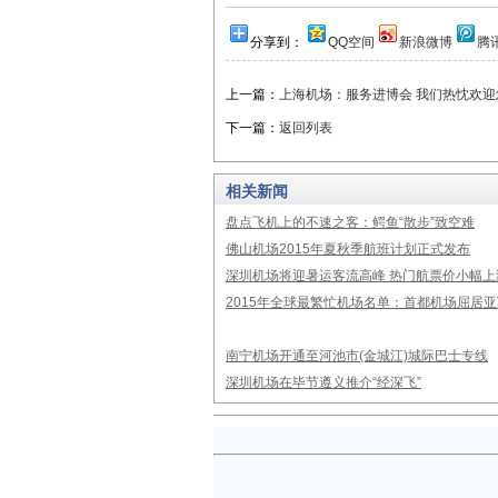
分享到：
QQ空间
新浪微博
腾
上一篇：
上海机场：服务进博会 我们热忱欢迎
下一篇：
返回列表
相关新闻
盘点飞机上的不速之客：鳄鱼“散步”致空难
佛山机场2015年夏秋季航班计划正式发布
深圳机场将迎暑运客流高峰 热门航票价小幅上
2015年全球最繁忙机场名单：首都机场屈居亚
南宁机场开通至河池市(金城江)城际巴士专线
深圳机场在毕节遵义推介“经深飞”