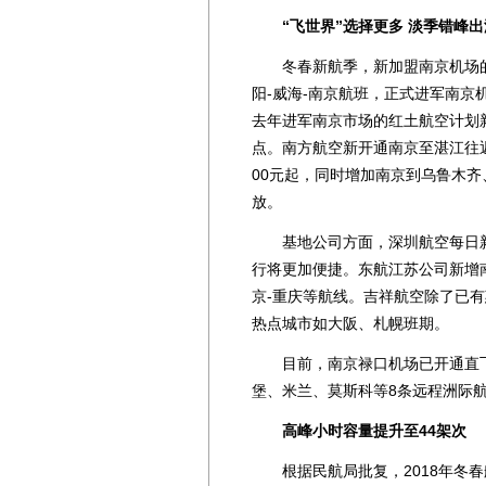
“飞世界”选择更多 淡季错峰
冬春新航季，新加盟南京机场的
阳-威海-南京航班，正式进军南
去年进军南京市场的红土航空计划
点。南方航空新开通南京至湛江往返
00元起，同时增加南京到乌鲁木
放。
基地公司方面，深圳航空每日新
行将更加便捷。东航江苏公司新增南
京-重庆等航线。吉祥航空除了已
热点城市如大阪、札幌班期。
目前，南京禄口机场已开通直飞
堡、米兰、莫斯科等8条远程洲际
高峰小时容量提升至44架次
根据民航局批复，2018年冬春