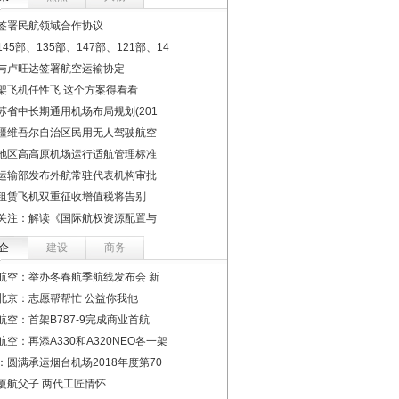
签署民航领域合作协议
45部、135部、147部、121部、14
与卢旺达签署航空运输协定
架飞机任性飞 这个方案得看看
苏省中长期通用机场布局规划(201
疆维吾尔自治区民用无人驾驶航空
地区高高原机场运行适航管理标准
运输部发布外航常驻代表机构审批
租赁飞机双重征收增值税将告别
关注：解读《国际航权资源配置与
企
建设
商务
航空：举办冬春航季航线发布会 新
北京：志愿帮帮忙 公益你我他
航空：首架B787-9完成商业首航
航空：再添A330和A320NEO各一架
：圆满承运烟台机场2018年度第70
厦航父子 两代工匠情怀