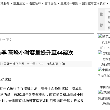
空港服务
-
空港运营
-
临空经济
-
空港文化
-
空港第一视频
-
国际空港艺术长廊
-
推
荐
障
>> 正文
盼了14
季 高峰小时容量提升至44架次
源：
国际空港信息网
点击量：
719
打印本页
关闭
东航完
区)航线
中国首架
将开始执行冬春航班计划，增开十余条新航线，航班量
意的是，自2018年冬春航季起，南京禄口机场高峰小时
次/小时，未来南京机场可获得更多时刻资源用于运力投放及
昆明