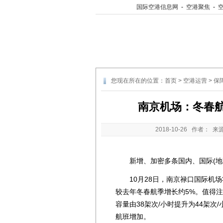
国际空港信息网
-
空港聚焦
-
您现在所在的位置：
首页
>
空港运营
>
保
南京机场：冬春航
2018-10-26
作者： 来
新增、加密多条国内、国际(地
10月28日，南京禄口国际机场
较去年冬春航季增长约5%。值得注
容量由38架次/小时提升为44架
航班增加。