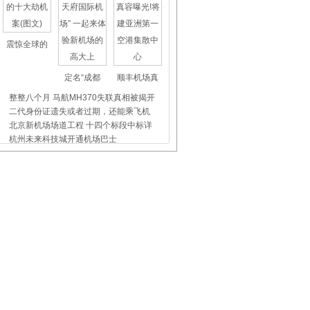
震惊全球的
定名“成都
顺丰机场真
整整八个月 马航MH370失联真相被揭开
二代身份证遗失或者过期，还能乘飞机
北京新机场场道工程 十四个标段中标详
杭州未来科技城开通机场巴士
上海虹桥、浦东机场外币兑换点位置介
昨天东航5509航班没出事，我们都应该
飞机晚点舞
国际儿童节
首都机场爱
香港国际机场：港珠澳大桥三地口岸推
空姐日志：第278次问候
看过来!这群高颜值的美女帅哥又获奖了