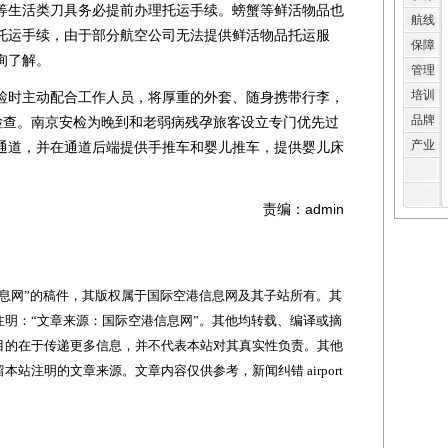
等生活类刀具务必提前办理托运手续。螃蟹等鲜活物品也
航线
托运手续，由于部分航空公司无法提供鲜活物品托运服
保障
询了解。
管理
培训
时主动配合工作人员，将厚重的外套、随身携带行李，
品牌
检查。南京安检为晚到和老弱病残孕旅客设立专门优先过
产业
通道，并在通道后端提供手推车和婴儿推车，提供婴儿床
责编：admin
网”的稿件，其版权属于国际空港信息网及其子站所有。其
明：“文章来源：国际空港信息网”。其他均转载、编译或摘
目的在于传递更多信息，并不代表本站对其真实性负责。其他
站注明的文章来源。文章内容仅供参考，新闻纠错 airport