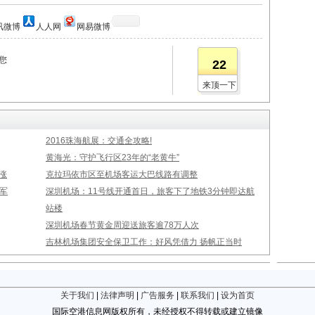
讯微博
人人网
网易微博
您
22
来顶一下
2016珠海航展：交通全攻略!
黄海光：守护飞行区23年的“老黄牛”
涨
克拉玛依市区至机场客运大巴线路有调整
军
深圳机场：11号线开通首日，旅客下了地铁3分钟即达航
站楼
深圳机场春节黄金周迎送旅客逾78万人次
吉林机场集团安全保卫工作：好风凭借力 扬帆正当时
关于我们
|
法律声明
|
广告服务
|
联系我们
|
设为首页
国际空港信息网版权所有，未经授权不得转载或建立镜像