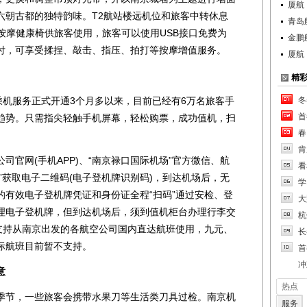
厦航
六朝古都的独特韵味。T2航站楼远机位和旅客中转休息
青岛
新型按摩健康椅供旅客使用，旅客可以使用USB接口免费为
金鹏
付，可享受揉捏、敲击、指压、拍打等按摩增值服务。
厦航
精
机服务正式开通3个月多以来，目前已经有6万名旅客手
冬
首
趋势。只需指尖轻触手机屏幕，轻松购票，成功值机，扫
春
肯
网(手机APP)、“南京禄口国际机场”官方微信、航
看
机”获取电子二维码(电子登机牌识别码)，到达机场后，无
学
的有效电子登机牌凭证和身份证全程“扫码”通过安检、登
大
理电子登机牌，但到达机场后，须到值机柜台办理行李交
杭
行支持从南京出发的各航空公司国内直达航班使用，九元、
长
际航班目前暂不支持。
首
冲
意
热点
节，一些旅客会携带水果刀等生活类刀具过检。南京机
服务