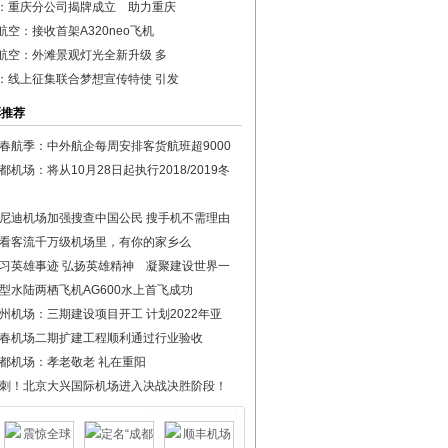
：重庆分公司揭牌成立 助力重庆
航空：接收首架A320neo飞机
航空：外滩景观灯光全新升级 多
：线上征集联合梦想宣传特使 引发
彩推荐
春航季：中外航企每周安排客货航班超9000
都机场：将从10月28日起执行2018/2019冬
尼迪机场加强搜查中国公民 搜手机不需理由
看客流千万级机场里，有你的家乡么
习英雄事迹 弘扬英雄精神 凝聚建设世界一
型水陆两栖飞机AG600水上首飞成功
州机场：三期建设项目开工 计划2022年亚
春机场二期扩建工程顺利通过行业验收
都机场：孝老敬老 礼在重阳
刺！北京大兴国际机场进入决战决胜阶段！