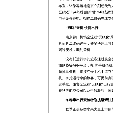
布置，让旅客落地南京立刻感受到
区(办票岛A岛后侧)新增134张
电子设备充电。扫描二维码在线支
“扫码”乘机 快捷出行
南京禄口机场全流程“无纸化”乘
机值机二维码过检，并呈快速上升
码过安检，顺利登机。
没有托运行李的旅客通过航空公司官
旅纵横等APP平台，办理“手机值
须排队值机，直接凭借手机中留存
机。有托运行李的旅客，可提前办
运手续。旅客全流程“无纸化”出
春秋等航空公司以及中转联程、国
冬春季出行安检特别提醒请注
秋季正是各类水果大量上市的季