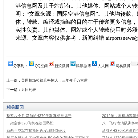
港信息网及其子站所有。其他媒体、网站或个人转
明：“文章来源：国际空港信息网”。其他均转载
体，转载、编译或摘编的目的在于传递更多信息，
实性负责。其他媒体、网站或个人转载使用时必须
来源。文章内容仅供参考，新闻纠错 airportsnews@1
分享到：
QQ空间
新浪微博
腾讯微博
人人网
网易微博
上一篇：
美国机场捡钱几率惊人：三年变千万富翁
下一篇：
返回列表
相关新闻
整整八个月 马航MH370失联真相被揭开
2012年世界机场客流
一架空客320飞机在法国坠毁
八一飞行表演队训练时
新西兰空军在珀斯附近发现疑似碎片
马航MH370客机事