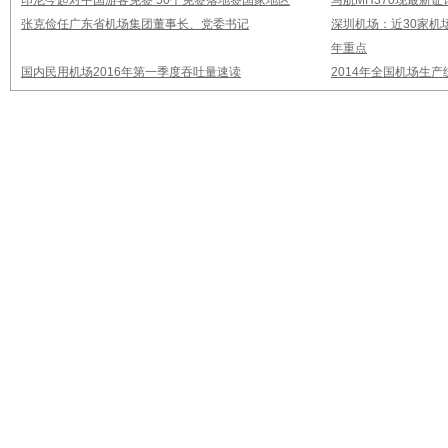
印尼今起对中国游客免签 50个免签落地签国家地区
马航MH370现最新证
张克俭任广东省机场集团董事长、党委书记
深圳机场：近30家机
年重点
国内民用机场2016年第一季度吞吐量速读
2014年全国机场生