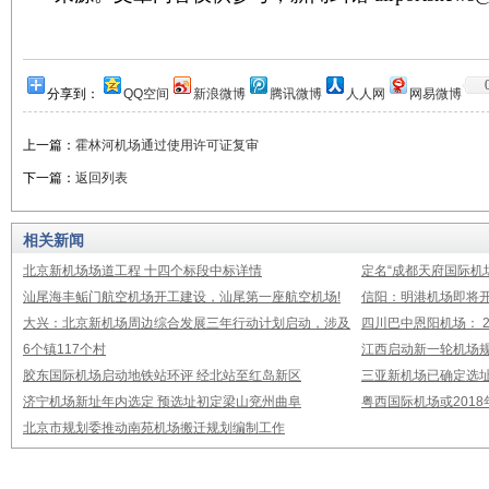
分享到：
QQ空间
新浪微博
腾讯微博
人人网
网易微博
上一篇：
霍林河机场通过使用许可证复审
下一篇：
返回列表
相关新闻
北京新机场场道工程 十四个标段中标详情
定名“成都天府国际机
汕尾海丰鲘门航空机场开工建设，汕尾第一座航空机场!
信阳：明港机场即将开
大兴：北京新机场周边综合发展三年行动计划启动，涉及
四川巴中恩阳机场： 2
6个镇117个村
江西启动新一轮机场规
胶东国际机场启动地铁站环评 经北站至红岛新区
三亚新机场已确定选址
济宁机场新址年内选定 预选址初定梁山兖州曲阜
粤西国际机场或2018
北京市规划委推动南苑机场搬迁规划编制工作