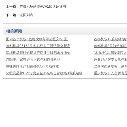
上一篇：
首都机场获得ACA1级认证证书
下一篇：
返回列表
相关新闻
国内首个机场A级餐饮服务示范区亮相(图)
首都机场T2航站楼“美
首都机场96158服务热线人工通话量创新高
首都机场3号航站楼
深圳机场新航站楼举行商业品牌形象发布会
“木九十”品牌眼镜店
漫咖啡、家有好面正式亮相首都机场
迪桑娜品牌专卖店亮
绝味鸭脖店亮相首都机场3号航站楼
巴黎时尚新地标：戴
化妆品品牌Dior专卖店全新亮相首都机场3号航站楼
重庆机场引入富侨贵