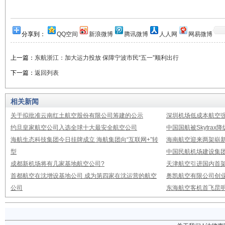
分享到：
QQ空间
新浪微博
腾讯微博
人人网
网易微博
上一篇：
东航浙江：加大运力投放 保障宁波市民“五一”顺利出行
下一篇：
返回列表
相关新闻
关于拟批准云南红土航空股份有限公司筹建的公示
深圳机场低成本航空强
约旦皇家航空公司入选全球十大最安全航空公司
中国国航被Skytrax
海航生态科技集团今日挂牌成立 海航集团向“互联网+”转
海南航空迎来两架崭新A3
型
中国民航机场建设集团公
成都新机场将有几家基地航空公司?
天津航空引进国内首架E
首都航空在沈增设基地公司 成为第四家在沈运营的航空
奥凯航空有限公司创业
公司
东海航空客机首飞昆