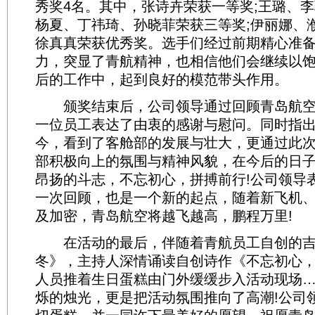
秀奖4名。其中，张诗卉荣获一等奖;王璐、李
杨夏、丁祎琦、孙晓菲荣获三等奖;伊丽娜、
徐真真荣获优秀奖。选手们经过前期精心准
力，突显了青航精神，也相信他们会继续以
后的工作中，起到良好的模范带头作用。
颁奖结束后，公司领导通过回顾青岛航空
一位员工表达了由衷的感谢与慰问。同时指
今，看到了客舱部的发展与壮大，更通过此
部积极向上的氛围与精神风貌，在今后的日
昂扬的斗志，不忘初心，拼搏前行!公司领导
一次回顾，也是一个新的起点，随着新飞机
及加密，青岛航空将越飞越高，鹏程万里!
在活动的最后，伴随着青航员工自创的吉
冬》，主持人深情诵读自创诗作《不忘初心
人员推着生日蛋糕由门外缓缓步入活动现场
烁的烛光，更是把活动氛围推向了高潮!公司