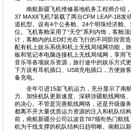
南航新疆飞机维修基地机务工程师介绍，
37 MAX8飞机7装载了两台CFM LEAP-1
道机型。设有4个公务舱、24个明珠经济舱、
位。飞机客舱采用了“天空”系列内饰，客舱
计，客舱内的LED灯光在飞行的不同阶段营
配有机上娱乐系统和机上无线局域网功能，
板和笔记本电脑连接机上无线局域网，享用
音乐等各项娱乐资源，旅行途中的娱乐方式
下方设有耳机插口、USB充电插口，方便旅
备充电。
全年引进15架飞机运力，充分显示了南航
力、加快机队更新速度、深耕涉疆航线网络
的决心。不管是完善航线网络，还是升级服
都离不开大量优质运力资源的注入和机队结
前，南航新疆分公司以波音787领衔热门航线
机为干线支撑的机队结构日趋明晰。南航以