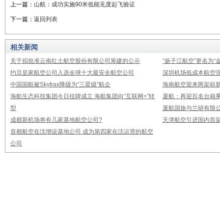
上一篇：
山航：成功实施90米低能见度起飞验证
下一篇：
返回列表
相关新闻
关于拟批准云南红土航空股份有限公司筹建的公示
“扬子江航空”更名为“
约旦皇家航空公司入选全球十大最安全航空公司
深圳机场低成本航空强
中国国航被Skytrax降级为“三星级”航企
海南航空迎来两架崭新A3
海航生态科技集团今日挂牌成立 海航集团向“互联网+”转
厦航：再迎百名台籍
型
厦航国旅与兰研有限
成都新机场将有几家基地航空公司?
天津航空引进国内首架E
首都航空在沈增设基地公司 成为第四家在沈运营的航空
公司