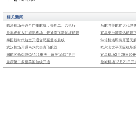
相关新闻
临汾机场开通至广州航班，每周二、六执行
马航与美航扩大代码
欣丰虎航入驻咸阳机场 开通直飞新加坡航班
宜昌至台湾直达航班
泰国新时代航空开通合肥至曼谷航线
蚌埠机场即将开通民
武汉机场开通马尔代夫直飞航线
哈尔滨太平国际机场
国航客舱保障CA451重庆—迪拜“渝快”飞行
宜昌机场3月29日起
重庆第二条至美国航线开通
盐城机场12月21日开