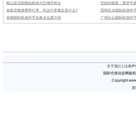
鞍山至沈阳桃仙机场大巴增开班次
空姐刘苗苗：爱穿平底
各航空随身携带行李、托运行李规定是什么?
昆明长水国际机场外
首都国际机场外币兑换点位置介绍
广州白云国际机场外
关于我们
|
法律声
国际空港信息网版权
Copyright www.
京