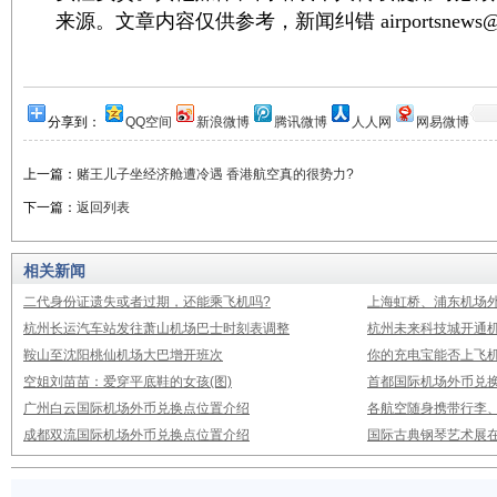
来源。文章内容仅供参考，新闻纠错 airportsnews@1
分享到：
QQ空间
新浪微博
腾讯微博
人人网
网易微博
上一篇：
赌王儿子坐经济舱遭冷遇 香港航空真的很势力?
下一篇：
返回列表
相关新闻
二代身份证遗失或者过期，还能乘飞机吗?
上海虹桥、浦东机场
杭州长运汽车站发往萧山机场巴士时刻表调整
杭州未来科技城开通
鞍山至沈阳桃仙机场大巴增开班次
你的充电宝能否上飞机
空姐刘苗苗：爱穿平底鞋的女孩(图)
首都国际机场外币兑
广州白云国际机场外币兑换点位置介绍
各航空随身携带行李
成都双流国际机场外币兑换点位置介绍
国际古典钢琴艺术展在