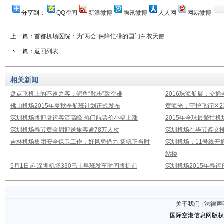
分享到：
QQ空间
新浪微博
腾讯微博
人人网
网易微博
上一篇：
首都机场医院：为“两会”保障忙碌的国门白衣天使
下一篇：
返回列表
相关新闻
盘点飞机上的不速之客：鳄鱼“散步”致空难
2016珠海航展：交通
佛山机场2015年夏秋季航班计划正式发布
黄海光：守护飞行区23
深圳机场将迎暑运客流高峰 热门航票价小幅上涨
2015年全球最繁忙
深圳机场春节黄金周迎送旅客逾78万人次
深圳机场在毕节遵义推
吉林机场集团安全保卫工作：好风凭借力 扬帆正当时
深圳机场：11号线开
站楼
5月1日起 深圳机场330巴士早班发车时间将提前
深圳机场2015年春运
关于我们
|
法律声
国际空港信息网版权