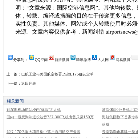
明：“文章来源：国际空港信息网”。其他均转载
体，转载、编译或摘编的目的在于传递更多信息，
实性负责。其他媒体、网站或个人转载使用时必须
来源。文章内容仅供参考，新闻纠错 airportsnews@1
分享到：
QQ空间
新浪微博
腾讯微博
人人网
网易微博
上一篇：
巴航工业与美国航空签署15架E175确认定单
下一篇：
返回列表
相关新闻
到深圳机场航站楼内“体验”无人机
湾流G550公务机北
国内一报废淘汰退役波音737-300飞机出售只需150万
海航集团旗下首家专
落成
武汉:170亿重大项目集中落户通用航空产业园
云南弥勒市将建一类通