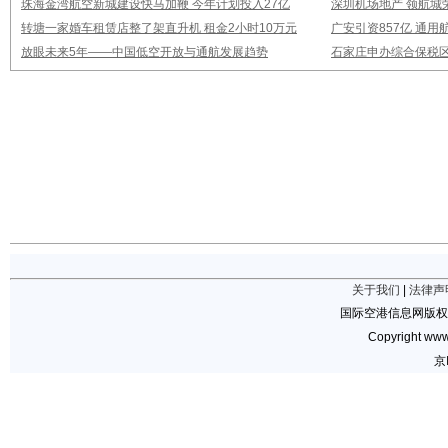
珠海金湾航空新城建设快马加鞭 今年计划投入27亿
深圳机场地产 领航城
转塘一家婚车租赁店整了架直升机 租金2小时10万元
广安引资857亿 通
放眼未来5年——中国低空开放与通航发展趋势
石家庄申办综合保税
关于我们
|
法律声
国际空港信息网版权
Copyright www.
京